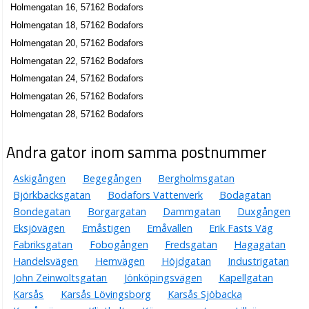
Holmengatan 16, 57162 Bodafors
Holmengatan 18, 57162 Bodafors
Holmengatan 20, 57162 Bodafors
Holmengatan 22, 57162 Bodafors
Holmengatan 24, 57162 Bodafors
Holmengatan 26, 57162 Bodafors
Holmengatan 28, 57162 Bodafors
Andra gator inom samma postnummer
Askigången
Begegången
Bergholmsgatan
Björkbacksgatan
Bodafors Vattenverk
Bodagatan
Bondegatan
Borgargatan
Dammgatan
Duxgången
Eksjövägen
Emåstigen
Emåvallen
Erik Fasts Väg
Fabriksgatan
Fobogången
Fredsgatan
Hagagatan
Handelsvägen
Hemvägen
Höjdgatan
Industrigatan
John Zeinwoltsgatan
Jönköpingsvägen
Kapellgatan
Karsås
Karsås Lövingsborg
Karsås Sjöbacka