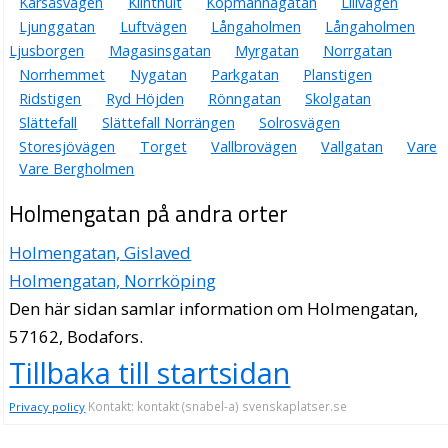
Karsåsvägen
Klinthult
Köpmannagatan
Lillvägen
Ljunggatan
Luftvägen
Långaholmen
Långaholmen
Ljusborgen
Magasinsgatan
Myrgatan
Norrgatan
Norrhemmet
Nygatan
Parkgatan
Planstigen
Ridstigen
Ryd Höjden
Rönngatan
Skolgatan
Slättefall
Slättefall Norrängen
Solrosvägen
Storesjövägen
Torget
Vallbrovägen
Vallgatan
Vare
Vare Bergholmen
Holmengatan på andra orter
Holmengatan, Gislaved
Holmengatan, Norrköping
Den här sidan samlar information om Holmengatan,
57162, Bodafors.
Tillbaka till startsidan
Kontakt: kontakt (snabel-a) svenskaplatser.se
Privacy policy