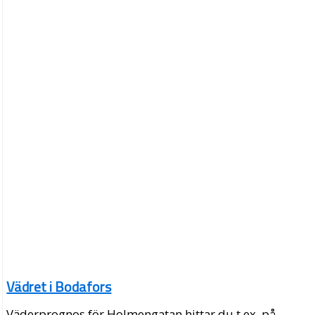
Vädret i Bodafors
Väderprognos för Holmengatan hittar du t.ex. på