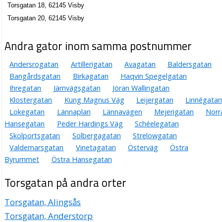
Torsgatan 18, 62145 Visby
Torsgatan 20, 62145 Visby
Andra gator inom samma postnummer
Andersrogatan
Artillerigatan
Avagatan
Baldersgatan
Bangårdsgatan
Birkagatan
Haqvin Spegelgatan
Ihregatan
Järnvägsgatan
Jöran Wallingatan
Klostergatan
Kung Magnus Väg
Leijergatan
Linnégatan
Lokegatan
Lännaplan
Lännavägen
Mejerigatan
Norr
Hansegatan
Peder Hardings Väg
Schéelegatan
Skolportsgatan
Solbergagatan
Strelowgatan
Valdemarsgatan
Vinetagatan
Österväg
Östra
Byrummet
Östra Hansegatan
Torsgatan på andra orter
Torsgatan, Alingsås
Torsgatan, Anderstorp