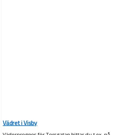
Vädret i Visby
Väderprognos för Torsgatan hittar du t.ex. på