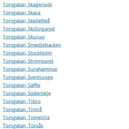
Torsgatan, Skagersvik
Torsgatan, Skara
Torsgatan, Skellefteå
Torsgatan, Skillingaryd
Torsgatan, Skurup
Torsgatan, Smedjebacken
Torsgatan, Stockholm
Torsgatan, Strömsund
Torsgatan, Surahammar
Torsgatan, Svenljunga
Torsgatan, Säffle
Torsgatan, Södertälje
Torsgatan, Tibro
Torsgatan, Timrå
Torsgatan, Tomelilla
Torsgatan, Torsås