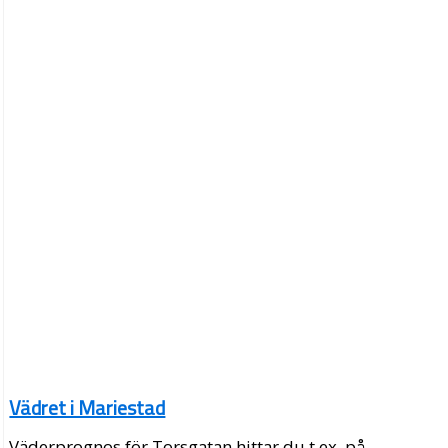
Vädret i Mariestad
Väderprognos för Torsgatan hittar du t.ex. på