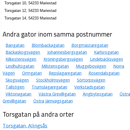
Torsgatan 10, 54233 Mariestad
Torsgatan 12, 54233 Mariestad
Torsgatan 14, 54233 Mariestad
Andra gator inom samma postnummer
Bangatan
Blombackagatan
Borgmästaregatan
Bäckaskogsvägen
Johannesbergsgatan
Karlsrogatan
Kilkestensvägen
Kröningsbergsvägen
Lindebäcksvägen
Lindhultsgatan
Milstensgatan
Muggebovägen
Norra
Vägen
Ormgatan
Repslagaregatan
Rosendalsgatan
Skogsvägen
Stockholmsvägen
Sörtorpsvägen
Tallstigen
Trumslagaregatan
Verkstadsgatan
Viktoriagatan
Västra Grevilligatan
Ängbytesgatan
Östr
Grevilligatan
Östra Järnvägsgatan
Torsgatan på andra orter
Torsgatan, Alingsås