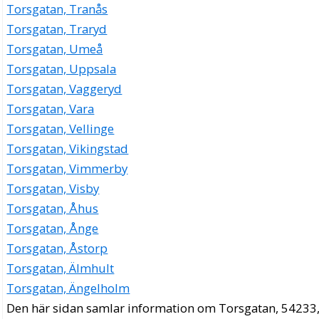
Torsgatan, Tranås
Torsgatan, Traryd
Torsgatan, Umeå
Torsgatan, Uppsala
Torsgatan, Vaggeryd
Torsgatan, Vara
Torsgatan, Vellinge
Torsgatan, Vikingstad
Torsgatan, Vimmerby
Torsgatan, Visby
Torsgatan, Åhus
Torsgatan, Ånge
Torsgatan, Åstorp
Torsgatan, Älmhult
Torsgatan, Ängelholm
Den här sidan samlar information om Torsgatan, 54233