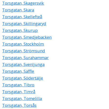
Torsgatan, Skagersvik
Torsgatan, Skara
Torsgatan, Skellefteå
Torsgatan, Skillingaryd
Torsgatan, Skurup
Torsgatan, Smedjebacken
Torsgatan, Stockholm
Torsgatan, Strömsund
Torsgatan, Surahammar
Torsgatan, Svenljunga
Torsgatan, Säffle
Torsgatan, Södertälje
Torsgatan, Tibro
Torsgatan, Timrå
Torsgatan, Tomelilla
Torsgatan, Torsås