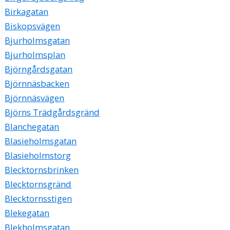
Birkagatan
Biskopsvägen
Bjurholmsgatan
Bjurholmsplan
Björngårdsgatan
Björnnäsbacken
Björnnäsvägen
Björns Trädgårdsgränd
Blanchegatan
Blasieholmsgatan
Blasieholmstorg
Blecktornsbrinken
Blecktornsgränd
Blecktornsstigen
Blekegatan
Blekholmsgatan