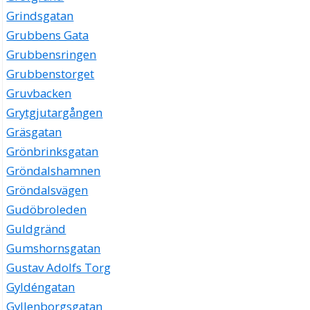
Grindsgatan
Grubbens Gata
Grubbensringen
Grubbenstorget
Gruvbacken
Grytgjutargången
Gräsgatan
Grönbrinksgatan
Gröndalshamnen
Gröndalsvägen
Gudöbroleden
Guldgränd
Gumshornsgatan
Gustav Adolfs Torg
Gyldéngatan
Gyllenborgsgatan