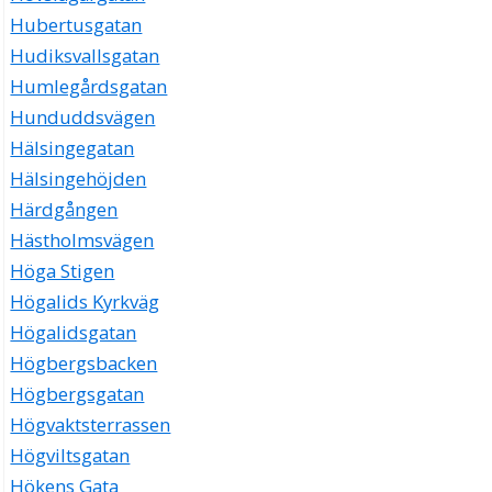
Hubertusgatan
Hudiksvallsgatan
Humlegårdsgatan
Hunduddsvägen
Hälsingegatan
Hälsingehöjden
Härdgången
Hästholmsvägen
Höga Stigen
Högalids Kyrkväg
Högalidsgatan
Högbergsbacken
Högbergsgatan
Högvaktsterrassen
Högviltsgatan
Hökens Gata