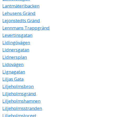
Lantmäteribacken
Lehusens Gränd
Lejonstedts Gränd
Lennmans Trappgränd
Levertinsgatan
Lidingövägen
Lidnersgatan
Lidnersplan
Lidovägen
Lignagatan
Liljas Gata
Liljeholmsbron
Liljeholmsgränd
Liljeholmshamnen
Liljeholmsstranden
Liljeholmstorget