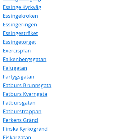
Essinge Kyrkväg
Essingekroken
Essingeringen
Essingestråket
Essingetorget
Exercisplan
Falkenbergsgatan
Falugatan
Fartygsgatan
Fatburs Brunnsgata
Fatburs Kvarngata
Fatbursgatan
Fatburstrappan
Ferkens Gränd
Finska Kyrkogränd
Fiskargatan