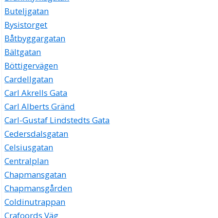
Buteljgatan
Bysistorget
Båtbyggargatan
Bältgatan
Böttigervägen
Cardellgatan
Carl Akrells Gata
Carl Alberts Gränd
Carl-Gustaf Lindstedts Gata
Cedersdalsgatan
Celsiusgatan
Centralplan
Chapmansgatan
Chapmansgården
Coldinutrappan
Crafoords Väg