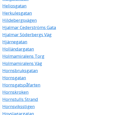
Heliosgatan
Herkulesgatan
Hildebergsvägen
Hjalmar Cederströms Gata
Hjalmar Söderbergs Väg
Hjärnegatan
Holländargatan
Holmamiralens Torg
Holmamiralens Väg
Hornsbruksgatan
Hornsgatan
Hornsgatspåfarten
Hornskroken
Hornstulls Strand
Hornsviksstigen
Hovslagargatan