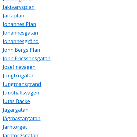
Jaktvarvsplan
Jarlaplan
Johannes Plan
Johannesgatan
Johannesgränd
John Bergs Plan
John Ericssonsgatan
Josefinavägen
Jungfrugatan
Jungmansgränd
Junohällsvägen
Jutas Backe
Jägargatan
Jägmästargatan
Järntorget
Järntorgsgatan