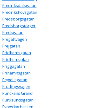
Fredriksdalsgatan
Fredrikshovsgatan
Fredsborgsgatan
Fredsborgstorget
Fredsgatan
Fregattvägen
Frejgatan
Fridhemsgatan
Fridhemsplan
Friggagatan
Frihamnsgatan
Fryxellsgatan
Frödingsvägen
Funckens Gränd
Furusundsgatan
Fyrverkarbacken