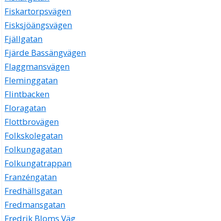
Fiskartorpsvägen
Fisksjöängsvägen
Fjällgatan
Fjärde Bassängvägen
Flaggmansvägen
Fleminggatan
Flintbacken
Floragatan
Flottbrovägen
Folkskolegatan
Folkungagatan
Folkungatrappan
Franzéngatan
Fredhällsgatan
Fredmansgatan
Fredrik Bloms Väg