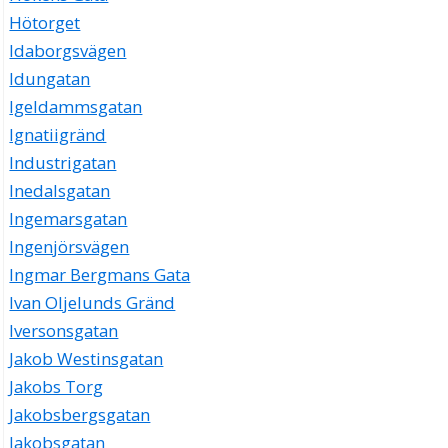
Hötorget
Idaborgsvägen
Idungatan
Igeldammsgatan
Ignatiigränd
Industrigatan
Inedalsgatan
Ingemarsgatan
Ingenjörsvägen
Ingmar Bergmans Gata
Ivan Oljelunds Gränd
Iversonsgatan
Jakob Westinsgatan
Jakobs Torg
Jakobsbergsgatan
Jakobsgatan