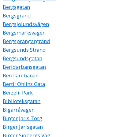
Bergsgatan
Bergsgränd
Bergsjölundsvägen
Bergsmarksvägen
Bergsprängargränd
Bergsunds Strand
Bergsundsgatan
Beridarbansgatan
Beridarebanan
Bertil Ohlins Gata
Berzelii Park
Biblioteksgatan
Bigarråvägen
Birger Jarls Torg
Birger Jarlsgatan
Birger Sjöbergs Väg