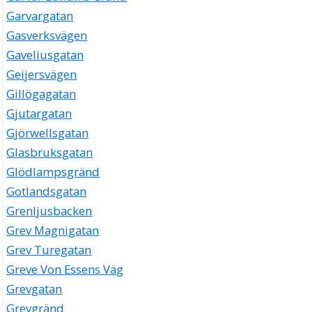
Garvargatan
Gasverksvägen
Gaveliusgatan
Geijersvägen
Gillögagatan
Gjutargatan
Gjörwellsgatan
Glasbruksgatan
Glödlampsgränd
Gotlandsgatan
Grenljusbacken
Grev Magnigatan
Grev Turegatan
Greve Von Essens Väg
Grevgatan
Grevgränd