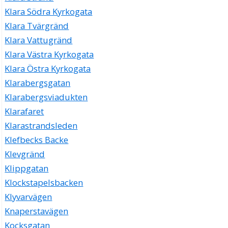
Klara Södra Kyrkogata
Klara Tvärgränd
Klara Vattugränd
Klara Västra Kyrkogata
Klara Östra Kyrkogata
Klarabergsgatan
Klarabergsviadukten
Klarafaret
Klarastrandsleden
Klefbecks Backe
Klevgränd
Klippgatan
Klockstapelsbacken
Klyvarvägen
Knaperstavägen
Kocksgatan