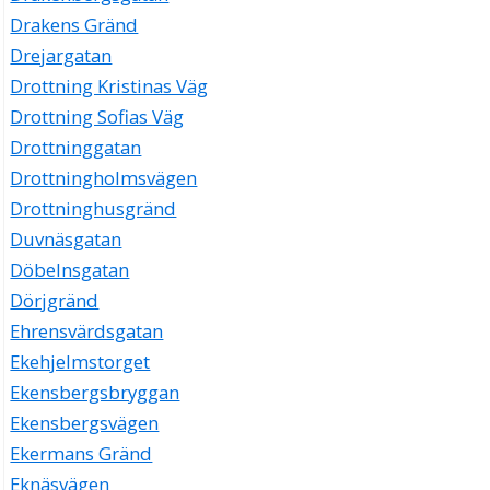
Drakens Gränd
Drejargatan
Drottning Kristinas Väg
Drottning Sofias Väg
Drottninggatan
Drottningholmsvägen
Drottninghusgränd
Duvnäsgatan
Döbelnsgatan
Dörjgränd
Ehrensvärdsgatan
Ekehjelmstorget
Ekensbergsbryggan
Ekensbergsvägen
Ekermans Gränd
Eknäsvägen