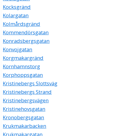
Kocksgränd
Kolargatan
Kolmårdsgränd
Kommendörsgatan
Konradsbergsgatan
Konvojgatan
Korgmakargränd
Kornhamnstorg
Korphoppsgatan
Kristinebergs Slottsväg
Kristinebergs Strand
Kristinebergsvägen
Kristinehovsgatan
Kronobergsgatan
Krukmakarbacken
Krukmakargatan