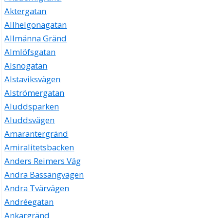
Aktergatan
Allhelgonagatan
Allmänna Gränd
Almlöfsgatan
Alsnögatan
Alstaviksvägen
Alströmergatan
Aluddsparken
Aluddsvägen
Amarantergränd
Amiralitetsbacken
Anders Reimers Väg
Andra Bassängvägen
Andra Tvärvägen
Andréegatan
Ankargränd