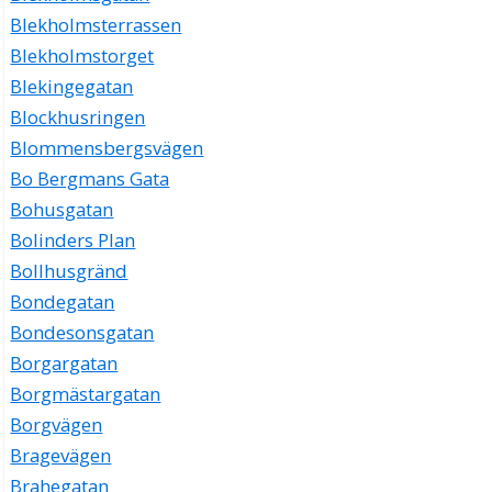
Blekholmsterrassen
Blekholmstorget
Blekingegatan
Blockhusringen
Blommensbergsvägen
Bo Bergmans Gata
Bohusgatan
Bolinders Plan
Bollhusgränd
Bondegatan
Bondesonsgatan
Borgargatan
Borgmästargatan
Borgvägen
Bragevägen
Brahegatan