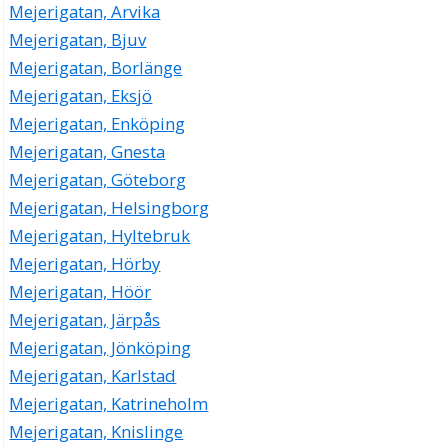
Mejerigatan, Arvika
Mejerigatan, Bjuv
Mejerigatan, Borlänge
Mejerigatan, Eksjö
Mejerigatan, Enköping
Mejerigatan, Gnesta
Mejerigatan, Göteborg
Mejerigatan, Helsingborg
Mejerigatan, Hyltebruk
Mejerigatan, Hörby
Mejerigatan, Höör
Mejerigatan, Järpås
Mejerigatan, Jönköping
Mejerigatan, Karlstad
Mejerigatan, Katrineholm
Mejerigatan, Knislinge