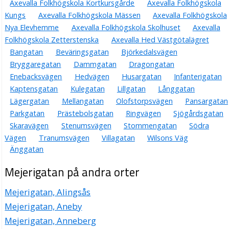
Axevalla Folkhögskola Kortkursgårde
Axevalla Folkhögskola
Kungs
Axevalla Folkhögskola Mässen
Axevalla Folkhögskola
Nya Elevhemme
Axevalla Folkhögskola Skolhuset
Axevalla
Folkhögskola Zetterstenska
Axevalla Hed Västgötalägret
Bangatan
Beväringsgatan
Björkedalsvägen
Bryggaregatan
Dammgatan
Dragongatan
Enebacksvägen
Hedvägen
Husargatan
Infanterigatan
Kaptensgatan
Kulegatan
Lillgatan
Långgatan
Lägergatan
Mellangatan
Olofstorpsvägen
Pansargatan
Parkgatan
Prästebolsgatan
Ringvägen
Sjögårdsgatan
Skaravägen
Stenumsvägen
Stommengatan
Södra
Vägen
Tranumsvägen
Villagatan
Wilsons Väg
Änggatan
Mejerigatan på andra orter
Mejerigatan, Alingsås
Mejerigatan, Aneby
Mejerigatan, Anneberg