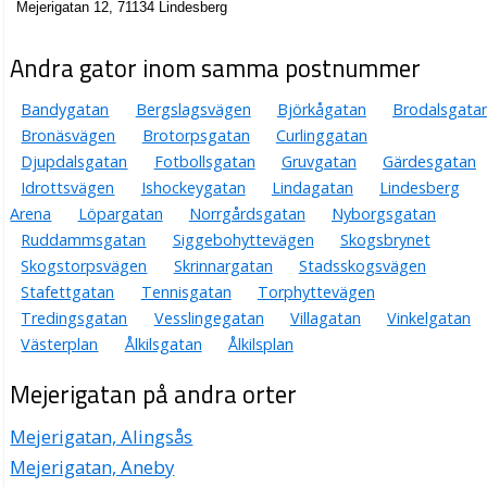
Mejerigatan 12, 71134 Lindesberg
Andra gator inom samma postnummer
Bandygatan
Bergslagsvägen
Björkågatan
Brodalsgata
Bronäsvägen
Brotorpsgatan
Curlinggatan
Djupdalsgatan
Fotbollsgatan
Gruvgatan
Gärdesgatan
Idrottsvägen
Ishockeygatan
Lindagatan
Lindesberg
Arena
Löpargatan
Norrgårdsgatan
Nyborgsgatan
Ruddammsgatan
Siggebohyttevägen
Skogsbrynet
Skogstorpsvägen
Skrinnargatan
Stadsskogsvägen
Stafettgatan
Tennisgatan
Torphyttevägen
Tredingsgatan
Vesslingegatan
Villagatan
Vinkelgatan
Västerplan
Ålkilsgatan
Ålkilsplan
Mejerigatan på andra orter
Mejerigatan, Alingsås
Mejerigatan, Aneby