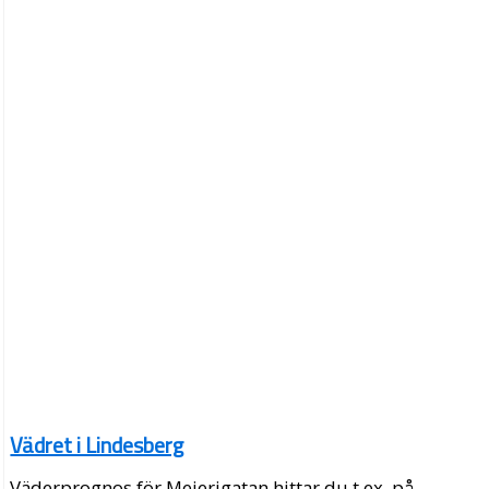
Vädret i Lindesberg
Väderprognos för Mejerigatan hittar du t.ex. på