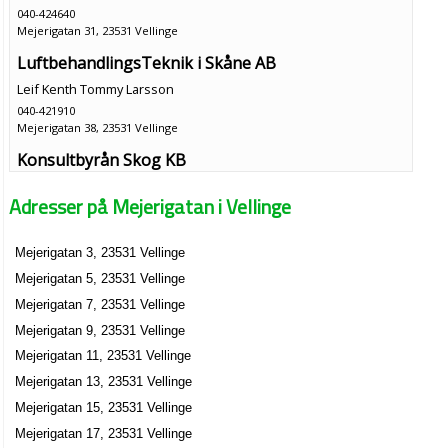
040-424640
Mejerigatan 31, 23531 Vellinge
LuftbehandlingsTeknik i Skåne AB
Leif Kenth Tommy Larsson
040-421910
Mejerigatan 38, 23531 Vellinge
Konsultbyrån Skog KB
Mejerigatan 7, 23531 Vellinge
Adresser på Mejerigatan i Vellinge
Erik Skog AB
Mejerigatan 3, 23531 Vellinge
Erik Anders Skog
Mejerigatan 5, 23531 Vellinge
Mejerigatan 7, 23531 Vellinge
Mejerigatan 7, 23531 Vellinge
Mejerigatan 9, 23531 Vellinge
Mejerigatan 11, 23531 Vellinge
Mejerigatan 13, 23531 Vellinge
Mejerigatan 15, 23531 Vellinge
Mejerigatan 17, 23531 Vellinge