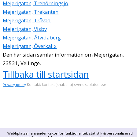
Mejerigatan, Trehörningsjö
Mejerigatan, Trekanten
Mejerigatan, Tråvad
Mejerigatan, Visby
Mejerigatan, Åtvidaberg
Mejerigatan, Överkalix
Den här sidan samlar information om Mejerigatan,
23531, Vellinge.
Tillbaka till startsidan
Kontakt: kontakt (snabel-a) svenskaplatser.se
Privacy policy
Webbplatsen använder kakor för funktionalitet, statistik & personaliserad