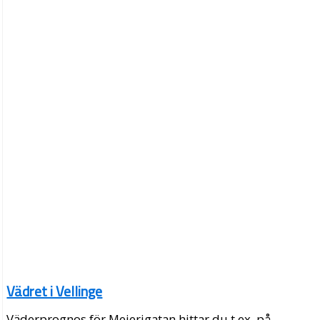
Vädret i Vellinge
Väderprognos för Mejerigatan hittar du t.ex. på