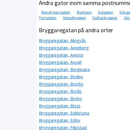
Andra gator inom samma postnumm
Bengt Ivarsgatan
Bystigen
Dalgatan
Edsga
Torsgatan
Smedjegatan
Solbacksgatan
Sto
Bryggaregatan på andra orter
Bryggaregatan, Alingsås
Bryggaregatan, Anneberg
Bryggaregatan, Avesta
Bryggaregatan, Axvall
Bryggaregatan, Bergkvara
Bryggaregatan, Boden
Bryggaregatan, Borrby
Bryggaregatan, Borås
Bryggaregatan, Broby
Bryggaregatan, Eksjö
Bryggaregatan, Eskilstuna
Bryggaregatan, Eslöv
Bryggaregatan, Filipstad