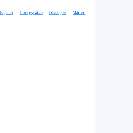
låsgatan
Libergsgatan
Lövstigen
Mårten