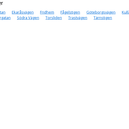
er
tan
Ekaråsvägen
Fridhem
Fågelstigen
Göteborgsvägen
Kul
rgatan
Södra Vägen
Torsliden
Trastvägen
Tärnstigen