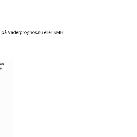
. på Väderprognos.nu eller SMHI.
rån
ök