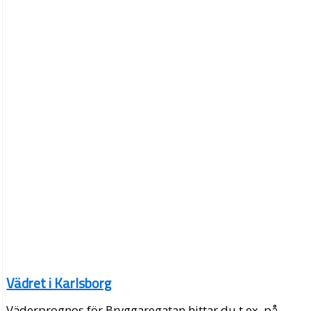
Vädret i Karlsborg
Väderprognos för Bryggaregatan hittar du t.ex. på