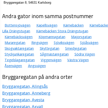
Bryggaregatan 8, 54631 Karlsborg
Andra gator inom samma postnummer
Bottensjövägen
Kapellsvägen
Kärnebäcken
Kärnebäck
Lilla Drängstugan
Kärnebäcken Stora Drängstugan
Kärnebäcksvägen
Köpmannagatan
Majorsgatan
Muraregatan
Ringvägen
Sjöviksvägen
Sjöåsvägen
Skogvaktaregatan
Skyttegatan
Smedjegatan
Styckjunkaregatan
Sågmästaregatan
Södra Vägen
Tegelslagaregatan
Viggenvägen
Västra Vägen
Åsenvägen
Ängsvägen
Bryggaregatan på andra orter
Bryggaregatan, Alingsås
Bryggaregatan, Anneberg
Bryggaregatan, Avesta
Bryggaregatan, Axvall