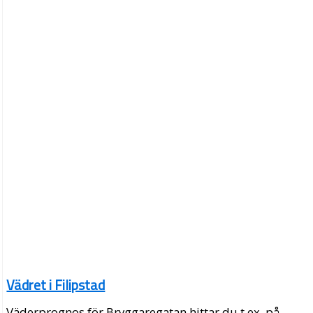
Vädret i Filipstad
Väderprognos för Bryggaregatan hittar du t.ex. på