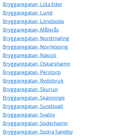
Bryggaregatan, Lilla Edet
Bryggaregatan, Lund
Bryggaregatan, Lönsboda
Bryggaregatan, Målerås
Bryggaregatan, Nordmaling
Bryggaregatan, Norrköping
Bryggaregatan, Nässjö
Bryggaregatan, Oskarshamn
Bryggaregatan, Perstorp
Bryggaregatan, Rydöbruk
Bryggaregatan, Skurup
Bryggaregatan, Skänninge
Bryggaregatan, Sundsvall
Bryggaregatan, Svalöv
Bryggaregatan, Söderhamn
Bryggaregatan, Södra Sandby