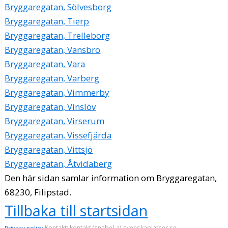
Bryggaregatan, Sölvesborg
Bryggaregatan, Tierp
Bryggaregatan, Trelleborg
Bryggaregatan, Vansbro
Bryggaregatan, Vara
Bryggaregatan, Varberg
Bryggaregatan, Vimmerby
Bryggaregatan, Vinslöv
Bryggaregatan, Virserum
Bryggaregatan, Vissefjärda
Bryggaregatan, Vittsjö
Bryggaregatan, Åtvidaberg
Den här sidan samlar information om Bryggaregatan,
68230, Filipstad.
Tillbaka till startsidan
Kontakt: kontakt (snabel-a) svenskaplatser.se
Privacy policy