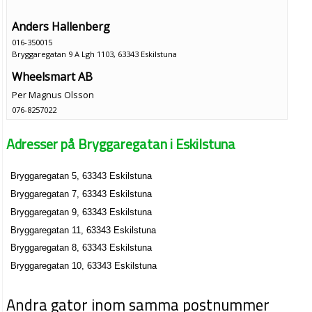
Anders Hallenberg
016-350015
Bryggaregatan 9 A Lgh 1103, 63343 Eskilstuna
Wheelsmart AB
Per Magnus Olsson
076-8257022
Bryggaregatan 9 C, 63343 Eskilstuna
Adresser på Bryggaregatan i Eskilstuna
Riutta Consulting AB
Toni Mikael Riutta
Bryggaregatan 5, 63343 Eskilstuna
Bryggaregatan 9b, 63343 Eskilstuna
Bryggaregatan 7, 63343 Eskilstuna
Bryggaregatan 9, 63343 Eskilstuna
Bryggaregatan 11, 63343 Eskilstuna
Bryggaregatan 8, 63343 Eskilstuna
Bryggaregatan 10, 63343 Eskilstuna
Andra gator inom samma postnummer