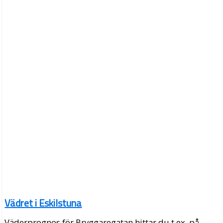
Vädret i Eskilstuna
Väderprognos för Bryggaregatan hittar du t.ex. på