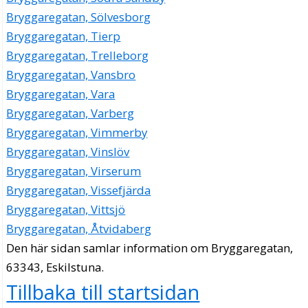
Bryggaregatan, Sölvesborg
Bryggaregatan, Tierp
Bryggaregatan, Trelleborg
Bryggaregatan, Vansbro
Bryggaregatan, Vara
Bryggaregatan, Varberg
Bryggaregatan, Vimmerby
Bryggaregatan, Vinslöv
Bryggaregatan, Virserum
Bryggaregatan, Vissefjärda
Bryggaregatan, Vittsjö
Bryggaregatan, Åtvidaberg
Den här sidan samlar information om Bryggaregatan,
63343, Eskilstuna.
Tillbaka till startsidan