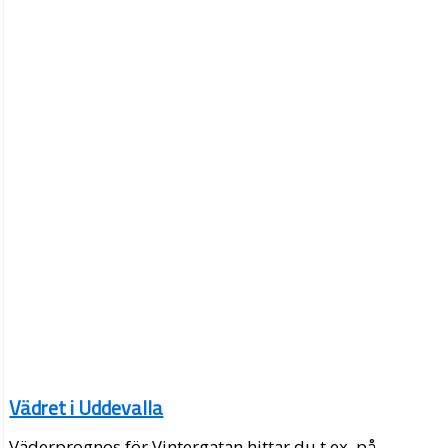
Vädret i Uddevalla
Väderprognos för Vintergatan hittar du t.ex. på