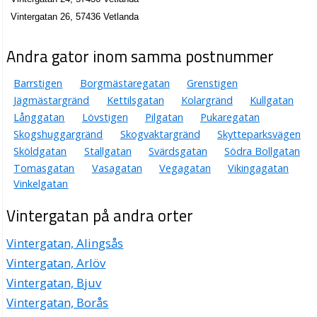
Vintergatan 26, 57436 Vetlanda
Andra gator inom samma postnummer
Barrstigen
Borgmästaregatan
Grenstigen
Jägmästargränd
Kettilsgatan
Kolargränd
Kullgatan
Långgatan
Lövstigen
Pilgatan
Pukaregatan
Skogshuggargränd
Skogvaktargränd
Skytteparksvägen
Sköldgatan
Stallgatan
Svärdsgatan
Södra Bollgatan
Tomasgatan
Vasagatan
Vegagatan
Vikingagatan
Vinkelgatan
Vintergatan på andra orter
Vintergatan, Alingsås
Vintergatan, Arlöv
Vintergatan, Bjuv
Vintergatan, Borås