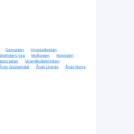
Genvägen
Högstadieplan
Molinders Väg
Mollvägen
Notvägen
täppsgatan
Strandkullebrinken
Ånäs Gustavsdal
Ånäs Lövnäs
Ånäs Norra