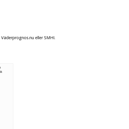
å Väderprognos.nu eller SMHI.
n
ök