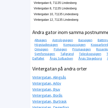
Vintergatan 6, 71135 Lindesberg
Vintergatan 8, 71135 Lindesberg
Vintergatan 10, 71135 Lindesberg
Vintergatan 12, 71135 Lindesberg
Andra gator inom samma postnumm
Altvägen
Astrologvägen
Basvägen
Bättri
Högstadievägen
Kompassvägen
Kopparbrin
Omvägen
Polvägen
Prismavägen
Rosenku
Symfonivägen
Tallgränd
Teleskopvägen
Dalfallet
Ånäs Solbacken
Ånäs Stegeborg
Vintergatan på andra orter
Vintergatan, Alingsås
Vintergatan, Arlöv
Vintergatan, Bjuv
Vintergatan, Borås
Vintergatan, Burträsk
Vintergatan, Degerfors