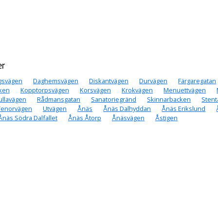
er
ngsvägen
Daghemsvägen
Diskantvägen
Durvägen
Färgaregatan
ken
Kopptorpsvägen
Korsvägen
Krokvägen
Menuettvägen
llavägen
Rådmansgatan
Sanatoriegränd
Skinnarbacken
Sten
Tenorvägen
Utvägen
Ånäs
Ånäs Dalhyddan
Ånäs Erikslund
Ånäs Södra Dalfallet
Ånäs Åtorp
Ånäsvägen
Åstigen