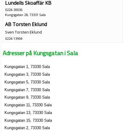
Lundells Skoaffär KB
0224-30036
Kungsgatan 28, 73331 Sala
AB Torsten Eklund
Sven Torsten Eklund
0224-13904
Kungsgatan 31 B Läg1003, 73331 Sala
Adresser på Kungsgatan i Sala
Revisorsringen Västmanland AB
Anny Kristina Sahlander
Kungsgatan 1, 73330 Sala
0224-56716
Kungsgatan 7 C, 73330 Sala
Kungsgatan 3, 73330 Sala
Kungsgatan 5, 73330 Sala
Kungsgatan 7, 73330 Sala
Kungsgatan 9, 73330 Sala
Kungsgatan 11, 73330 Sala
Kungsgatan 13, 73330 Sala
Kungsgatan 15, 73330 Sala
Kungsgatan 2, 73330 Sala