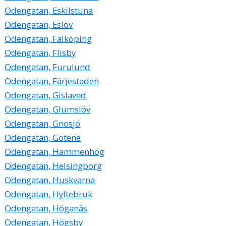
Odengatan, Eskilstuna
Odengatan, Eslöv
Odengatan, Falköping
Odengatan, Flisby
Odengatan, Furulund
Odengatan, Färjestaden
Odengatan, Gislaved
Odengatan, Glumslöv
Odengatan, Gnosjö
Odengatan, Götene
Odengatan, Hammenhög
Odengatan, Helsingborg
Odengatan, Huskvarna
Odengatan, Hyltebruk
Odengatan, Höganäs
Odengatan, Högsby