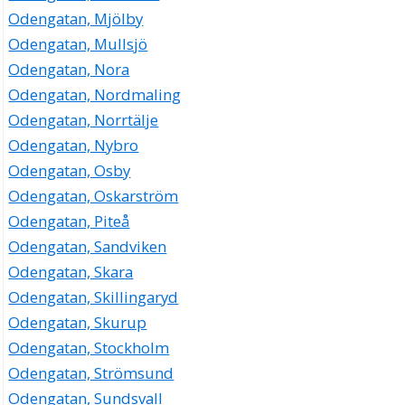
Odengatan, Mjölby
Odengatan, Mullsjö
Odengatan, Nora
Odengatan, Nordmaling
Odengatan, Norrtälje
Odengatan, Nybro
Odengatan, Osby
Odengatan, Oskarström
Odengatan, Piteå
Odengatan, Sandviken
Odengatan, Skara
Odengatan, Skillingaryd
Odengatan, Skurup
Odengatan, Stockholm
Odengatan, Strömsund
Odengatan, Sundsvall