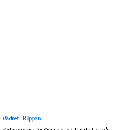
Vädret i Klippan
Väderprognos för Odengatan hittar du t.ex. på