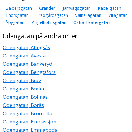
Baldersgatan
Gränden
Järnvägsgatan
Kapellgatan
Thorsgatan
Trädgårdsgatan
Valhallagatan
Villagatan
Åbygatan
Ängelholmsgatan
Östra Teatergatan
Odengatan på andra orter
Odengatan, Alingsås
Odengatan, Avesta
Odengatan, Bankeryd
Odengatan, Bengtsfors
Odengatan, Bjuv
Odengatan, Boden
Odengatan, Bollnäs
Odengatan, Borås
Odengatan, Bromölla
Odengatan, Ekenässjön
Odengatan, Emmaboda