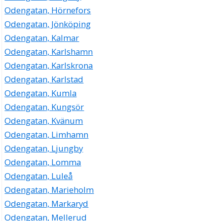
Odengatan, Hörnefors
Odengatan, Jönköping
Odengatan, Kalmar
Odengatan, Karlshamn
Odengatan, Karlskrona
Odengatan, Karlstad
Odengatan, Kumla
Odengatan, Kungsör
Odengatan, Kvänum
Odengatan, Limhamn
Odengatan, Ljungby
Odengatan, Lomma
Odengatan, Luleå
Odengatan, Marieholm
Odengatan, Markaryd
Odengatan, Mellerud