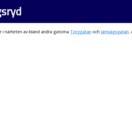
gsryd
r i närheten av bland andra gatorna
Torggatan
och
Järnvägsgatan
.