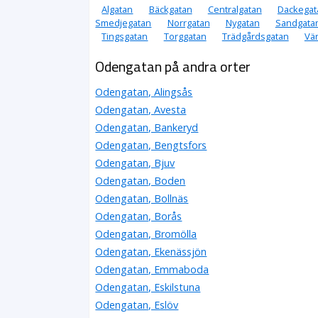
Algatan
Bäckgatan
Centralgatan
Dackegat
Smedjegatan
Norrgatan
Nygatan
Sandgata
Tingsgatan
Torggatan
Trädgårdsgatan
Vä
Odengatan på andra orter
Odengatan, Alingsås
Odengatan, Avesta
Odengatan, Bankeryd
Odengatan, Bengtsfors
Odengatan, Bjuv
Odengatan, Boden
Odengatan, Bollnäs
Odengatan, Borås
Odengatan, Bromölla
Odengatan, Ekenässjön
Odengatan, Emmaboda
Odengatan, Eskilstuna
Odengatan, Eslöv