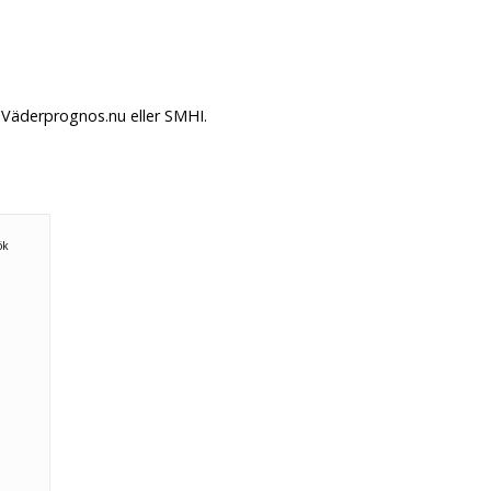
 Väderprognos.nu eller SMHI.
n
ök