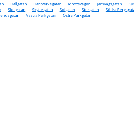
an
Hallgatan
Hantverksgatan
Idrottsvägen
Järnvägsgatan
Ky
n
Skolgatan
Skyttegatan
Solgatan
Storgatan
Södra Bergsgat
rendsgatan
Västra Parkgatan
Östra Parkgatan