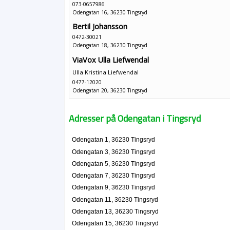
073-0657986
Odengatan 16, 36230 Tingsryd
Bertil Johansson
0472-30021
Odengatan 18, 36230 Tingsryd
ViaVox Ulla Liefwendal
Ulla Kristina Liefwendal
0477-12020
Odengatan 20, 36230 Tingsryd
Kenneth Alfredsson
Odengatan 21, 36230 Tingsryd
Adresser på Odengatan i Tingsryd
Sofia Larsson
Odengatan 1, 36230 Tingsryd
Ida Sofia Lina Larsson
Odengatan 3, 36230 Tingsryd
Odengatan 34, 36230 Tingsryd
Odengatan 5, 36230 Tingsryd
Odengatan 7, 36230 Tingsryd
Tingsryds Möbelverkstad
Odengatan 9, 36230 Tingsryd
Allan Jan-Olof Lundé
Odengatan 11, 36230 Tingsryd
0477-10310
Odengatan 13, 36230 Tingsryd
Odengatan 38, 36230 Tingsryd
Odengatan 15, 36230 Tingsryd
Ruax HB