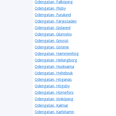
Odengatan, Falköping
Odengatan, Flisby
Odengatan, Furulund
Odengatan, Färjestaden
Odengatan, Gislaved
Odengatan, Glumslöv
Odengatan, Gnosjö
Odengatan, Götene
Odengatan, Hammenhög
Odengatan, Helsingborg
Odengatan, Huskvarna
Odengatan, Hyltebruk
Odengatan, Höganäs
Odengatan, Högsby
Odengatan, Hörnefors
Odengatan, Jönköping
Odengatan, Kalmar
Odengatan, Karlshamn