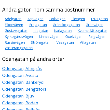
Andra gator inom samma postnummer
Adelgatan
Aspvägen
Bokvägen
Ekvägen
Eriksgatan
Fikonvägen
Frejagatan
Grönskogsgatan
Grönvägen
Gustavsgatan
Idegatan
Karlagatan
Kvarneslättsgatan
Kyrkogårdsvägen
Linneavägen
Oxelvägen
Ringvägen
Russinvägen
Strömgatan
Vasagatan
Villagatan
Västerängsgatan
Odengatan på andra orter
Odengatan, Alingsås
Odengatan, Avesta
Odengatan, Bankeryd
Odengatan, Bengtsfors
Odengatan, Bjuv
Odengatan, Boden
Odengatan, Bollnäs