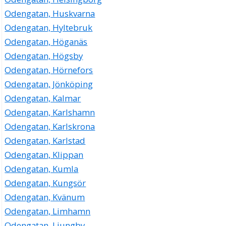
Odengatan, Huskvarna
Odengatan, Hyltebruk
Odengatan, Höganäs
Odengatan, Högsby
Odengatan, Hörnefors
Odengatan, Jönköping
Odengatan, Kalmar
Odengatan, Karlshamn
Odengatan, Karlskrona
Odengatan, Karlstad
Odengatan, Klippan
Odengatan, Kumla
Odengatan, Kungsör
Odengatan, Kvänum
Odengatan, Limhamn
Odengatan, Ljungby