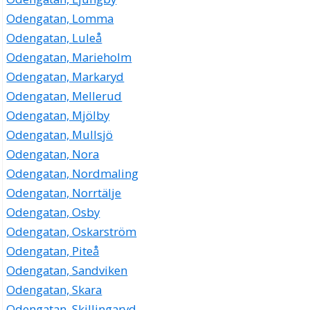
Odengatan, Lomma
Odengatan, Luleå
Odengatan, Marieholm
Odengatan, Markaryd
Odengatan, Mellerud
Odengatan, Mjölby
Odengatan, Mullsjö
Odengatan, Nora
Odengatan, Nordmaling
Odengatan, Norrtälje
Odengatan, Osby
Odengatan, Oskarström
Odengatan, Piteå
Odengatan, Sandviken
Odengatan, Skara
Odengatan, Skillingaryd