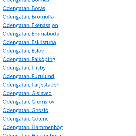
Odengatan, Borås
Odengatan, Bromölla
Odengatan, Ekenässjön
Odengatan, Emmaboda
Odengatan, Eskilstuna
Odengatan, Eslöv
Odengatan, Falköping
Odengatan, Flisby
Odengatan, Furulund
Odengatan, Färjestaden
Odengatan, Gislaved
Odengatan, Glumslöv
Odengatan, Gnosjö
Odengatan, Götene
Odengatan, Hammenhög
Odengatan, Helsingborg