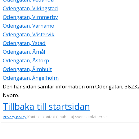
Odengatan, Vikingstad
Odengatan, Vimmerby
Odengatan, Värnamo
Odengatan, Västervik
Odengatan, Ystad
Odengatan, Åmål
Odengatan, Åstorp
Odengatan, Älmhult
Odengatan, Ängelholm
Den här sidan samlar information om Odengatan, 38232
Nybro.
Tillbaka till startsidan
Kontakt: kontakt (snabel-a) svenskaplatser.se
Privacy policy