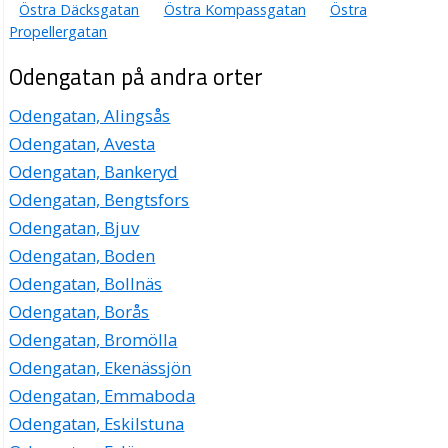
Östra Däcksgatan
Östra Kompassgatan
Östra
Propellergatan
Odengatan på andra orter
Odengatan, Alingsås
Odengatan, Avesta
Odengatan, Bankeryd
Odengatan, Bengtsfors
Odengatan, Bjuv
Odengatan, Boden
Odengatan, Bollnäs
Odengatan, Borås
Odengatan, Bromölla
Odengatan, Ekenässjön
Odengatan, Emmaboda
Odengatan, Eskilstuna