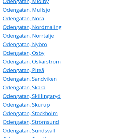
Odengatan, Mjölby
Odengatan, Mullsjö
Odengatan, Nora
Odengatan, Nordmaling
Odengatan, Norrtälje
Odengatan, Nybro
Odengatan, Osby
Odengatan, Oskarström
Odengatan, Piteå
Odengatan, Sandviken
Odengatan, Skara
Odengatan, Skillingaryd
Odengatan, Skurup
Odengatan, Stockholm
Odengatan, Strömsund
Odengatan, Sundsvall