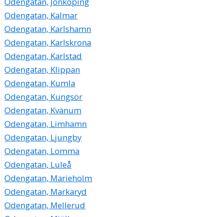
Odengatan, Jönköping
Odengatan, Kalmar
Odengatan, Karlshamn
Odengatan, Karlskrona
Odengatan, Karlstad
Odengatan, Klippan
Odengatan, Kumla
Odengatan, Kungsör
Odengatan, Kvänum
Odengatan, Limhamn
Odengatan, Ljungby
Odengatan, Lomma
Odengatan, Luleå
Odengatan, Marieholm
Odengatan, Markaryd
Odengatan, Mellerud