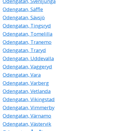
Odengatan, Svenljunga
Odengatan, Säffle
Odengatan, Sävsjö
Odengatan, Tingsryd
Odengatan, Tomelilla
Odengatan, Tranemo
Odengatan, Traryd
Odengatan, Uddevalla
Odengatan, Vaggeryd
Odengatan, Vara
Odengatan, Varberg
Odengatan, Vetlanda
Odengatan, Vikingstad
Odengatan, Vimmerby
Odengatan, Värnamo
Odengatan, Västervik