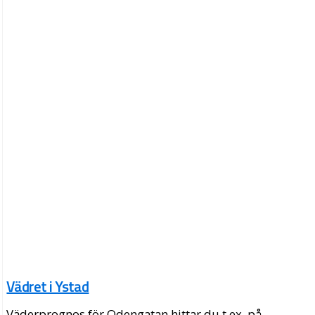
Vädret i Ystad
Väderprognos för Odengatan hittar du t.ex. på