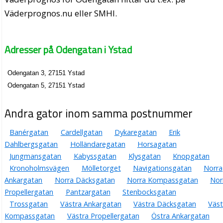
Väderprognos.nu eller SMHI.
Adresser på Odengatan i Ystad
Odengatan 3, 27151 Ystad
Odengatan 5, 27151 Ystad
Andra gator inom samma postnummer
Banérgatan
Cardellgatan
Dykaregatan
Erik
Dahlbergsgatan
Holländaregatan
Horsagatan
Jungmansgatan
Kabyssgatan
Klysgatan
Knopgatan
Kronoholmsvägen
Mölletorget
Navigationsgatan
Norra
Ankargatan
Norra Däcksgatan
Norra Kompassgatan
Nor
Propellergatan
Pantzargatan
Stenbocksgatan
Trossgatan
Västra Ankargatan
Västra Däcksgatan
Väst
Kompassgatan
Västra Propellergatan
Östra Ankargatan