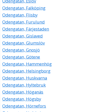
Odengatan, Eslöv
Odengatan, Falköping
Odengatan, Flisby
Odengatan, Furulund
Odengatan, Färjestaden
Odengatan, Gislaved
Odengatan, Glumslöv
Odengatan, Gnosjö
Odengatan, Götene
Odengatan, Hammenhög
Odengatan, Helsingborg
Odengatan, Huskvarna
Odengatan, Hyltebruk
Odengatan, Höganäs
Odengatan, Högsby
Odengatan, Hörnefors