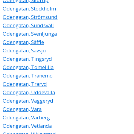
Odengatan, Skurup
Odengatan, Stockholm
Odengatan, Strömsund
Odengatan, Sundsvall
Odengatan, Svenljunga
Odengatan, Säffle
Odengatan, Sävsjö
Odengatan, Tingsryd
Odengatan, Tomelilla
Odengatan, Tranemo
Odengatan, Traryd
Odengatan, Uddevalla
Odengatan, Vaggeryd
Odengatan, Vara
Odengatan, Varberg
Odengatan, Vetlanda