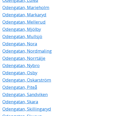
Odengatan, Luleå
Odengatan, Marieholm
Odengatan, Markaryd
Odengatan, Mellerud
Odengatan, Mjölby
Odengatan, Mullsjö
Odengatan, Nora
Odengatan, Nordmaling
Odengatan, Norrtälje
Odengatan, Nybro
Odengatan, Osby
Odengatan, Oskarström
Odengatan, Piteå
Odengatan, Sandviken
Odengatan, Skara
Odengatan, Skillingaryd