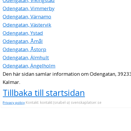
Odengatan, Vikingstad
Odengatan, Vimmerby
Odengatan, Värnamo
Odengatan, Västervik
Odengatan, Ystad
Odengatan, Åmål
Odengatan, Åstorp
Odengatan, Älmhult
Odengatan, Ängelholm
Den här sidan samlar information om Odengatan, 39233
Kalmar.
Tillbaka till startsidan
Kontakt: kontakt (snabel-a) svenskaplatser.se
Privacy policy