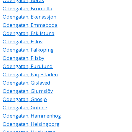
Odengatan, Borås
Odengatan, Bromölla
Odengatan, Ekenässjön
Odengatan, Emmaboda
Odengatan, Eskilstuna
Odengatan, Eslöv
Odengatan, Falköping
Odengatan, Flisby
Odengatan, Furulund
Odengatan, Färjestaden
Odengatan, Gislaved
Odengatan, Glumslöv
Odengatan, Gnosjö
Odengatan, Götene
Odengatan, Hammenhög
Odengatan, Helsingborg