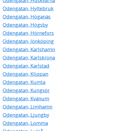
Odengatan, Huskvarna
Odengatan, Hyltebruk
Odengatan, Höganäs
Odengatan, Högsby
Odengatan, Hörnefors
Odengatan, Jönköping
Odengatan, Karlshamn
Odengatan, Karlskrona
Odengatan, Karlstad
Odengatan, Klippan
Odengatan, Kumla
Odengatan, Kungsör
Odengatan, Kvänum
Odengatan, Limhamn
Odengatan, Ljungby
Odengatan, Lomma