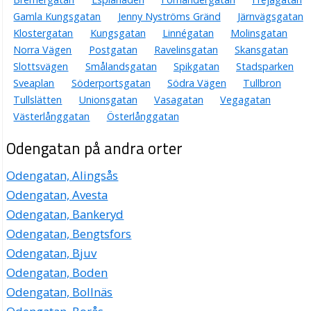
Gamla Kungsgatan
Jenny Nyströms Gränd
Järnvägsgatan
Klostergatan
Kungsgatan
Linnégatan
Molinsgatan
Norra Vägen
Postgatan
Ravelinsgatan
Skansgatan
Slottsvägen
Smålandsgatan
Spikgatan
Stadsparken
Sveaplan
Söderportsgatan
Södra Vägen
Tullbron
Tullslätten
Unionsgatan
Vasagatan
Vegagatan
Västerlånggatan
Österlånggatan
Odengatan på andra orter
Odengatan, Alingsås
Odengatan, Avesta
Odengatan, Bankeryd
Odengatan, Bengtsfors
Odengatan, Bjuv
Odengatan, Boden
Odengatan, Bollnäs