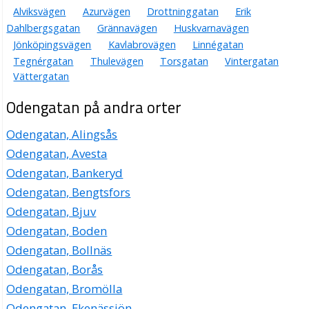
Alviksvägen
Azurvägen
Drottninggatan
Erik
Dahlbergsgatan
Grännavägen
Huskvarnavägen
Jönköpingsvägen
Kavlabrovägen
Linnégatan
Tegnérgatan
Thulevägen
Torsgatan
Vintergatan
Vättergatan
Odengatan på andra orter
Odengatan, Alingsås
Odengatan, Avesta
Odengatan, Bankeryd
Odengatan, Bengtsfors
Odengatan, Bjuv
Odengatan, Boden
Odengatan, Bollnäs
Odengatan, Borås
Odengatan, Bromölla
Odengatan, Ekenässjön