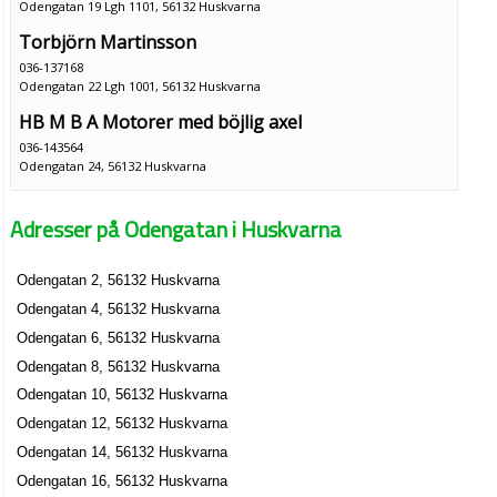
Odengatan 19 Lgh 1101, 56132 Huskvarna
Torbjörn Martinsson
036-137168
Odengatan 22 Lgh 1001, 56132 Huskvarna
HB M B A Motorer med böjlig axel
036-143564
Odengatan 24, 56132 Huskvarna
BRF Loke
Adresser på Odengatan i Huskvarna
Carin Birgitta Aringsjö
036-141227
Odengatan 28, 56132 Huskvarna
Odengatan 2, 56132 Huskvarna
Yantra It Systems AB
Odengatan 4, 56132 Huskvarna
John Evert Anders Rogvall
Odengatan 6, 56132 Huskvarna
036-137961
Odengatan 8, 56132 Huskvarna
Odengatan 7, 56132 Huskvarna
Odengatan 10, 56132 Huskvarna
Odengatan 12, 56132 Huskvarna
Odengatan 14, 56132 Huskvarna
Odengatan 16, 56132 Huskvarna