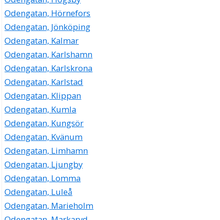
Odengatan, Hörnefors
Odengatan, Jönköping
Odengatan, Kalmar
Odengatan, Karlshamn
Odengatan, Karlskrona
Odengatan, Karlstad
Odengatan, Klippan
Odengatan, Kumla
Odengatan, Kungsör
Odengatan, Kvänum
Odengatan, Limhamn
Odengatan, Ljungby
Odengatan, Lomma
Odengatan, Luleå
Odengatan, Marieholm
Odengatan, Markaryd