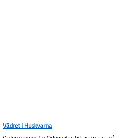
Vädret i Huskvarna
Väderprognos för Odengatan hittar du t.ex. på