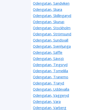
Odengatan, Sandviken
Odengatan, Skara
Odengatan, Skillingaryd
Odengatan, Skurup
Odengatan, Stockholm
Odengatan, Strömsund
Odengatan, Sundsvall
Odengatan, Svenljunga
Odengatan, Säffle
Odengatan, Sävsjö
Odengatan, Tingsryd
Odengatan, Tomelilla
Odengatan, Tranemo
Odengatan, Traryd
Odengatan, Uddevalla
Odengatan, Vaggeryd
Odengatan, Vara
Odengatan, Varberg