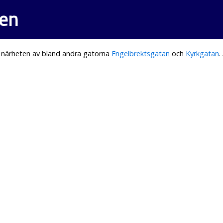
den
i närheten av bland andra gatorna
Engelbrektsgatan
och
Kyrkgatan
.