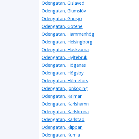
Odengatan, Gislaved
Odengatan, Glumslöv
Odengatan, Gnosjö
Odengatan, Götene
Odengatan, Hammenhög
Odengatan, Helsingborg
Odengatan, Huskvarna
Odengatan, Hyltebruk
Odengatan, Höganäs
Odengatan, Högsby
Odengatan, Hörnefors
Odengatan, Jönköping
Odengatan, Kalmar
Odengatan, Karlshamn
Odengatan, Karlskrona
Odengatan, Karlstad
Odengatan, Klippan
Odengatan, Kumla