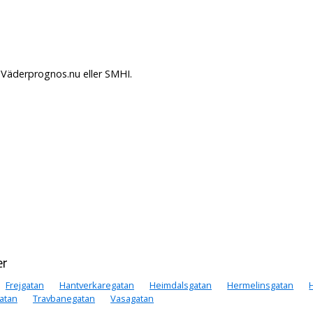
 Väderprognos.nu eller SMHI.
er
Frejgatan
Hantverkaregatan
Heimdalsgatan
Hermelinsgatan
atan
Travbanegatan
Vasagatan