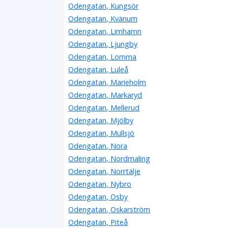
Odengatan, Kungsör
Odengatan, Kvänum
Odengatan, Limhamn
Odengatan, Ljungby
Odengatan, Lomma
Odengatan, Luleå
Odengatan, Marieholm
Odengatan, Markaryd
Odengatan, Mellerud
Odengatan, Mjölby
Odengatan, Mullsjö
Odengatan, Nora
Odengatan, Nordmaling
Odengatan, Norrtälje
Odengatan, Nybro
Odengatan, Osby
Odengatan, Oskarström
Odengatan, Piteå