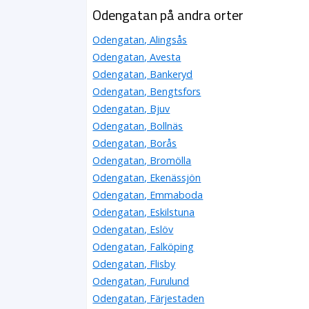
Odengatan på andra orter
Odengatan, Alingsås
Odengatan, Avesta
Odengatan, Bankeryd
Odengatan, Bengtsfors
Odengatan, Bjuv
Odengatan, Bollnäs
Odengatan, Borås
Odengatan, Bromölla
Odengatan, Ekenässjön
Odengatan, Emmaboda
Odengatan, Eskilstuna
Odengatan, Eslöv
Odengatan, Falköping
Odengatan, Flisby
Odengatan, Furulund
Odengatan, Färjestaden