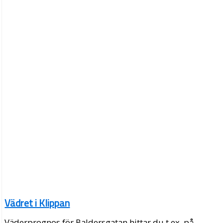
Vädret i Klippan
Väderprognos för Baldersgatan hittar du t.ex. på