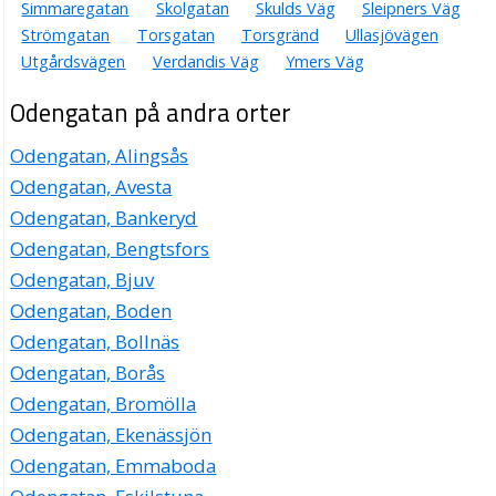
Simmaregatan
Skolgatan
Skulds Väg
Sleipners Väg
Strömgatan
Torsgatan
Torsgränd
Ullasjövägen
Utgårdsvägen
Verdandis Väg
Ymers Väg
Odengatan på andra orter
Odengatan, Alingsås
Odengatan, Avesta
Odengatan, Bankeryd
Odengatan, Bengtsfors
Odengatan, Bjuv
Odengatan, Boden
Odengatan, Bollnäs
Odengatan, Borås
Odengatan, Bromölla
Odengatan, Ekenässjön
Odengatan, Emmaboda