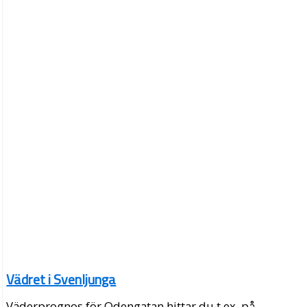
Vädret i Svenljunga
Väderprognos för Odengatan hittar du t.ex. på