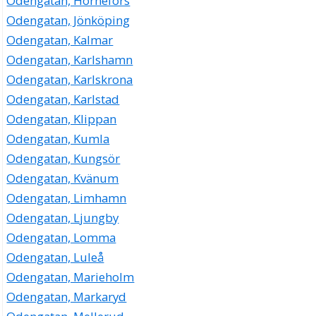
Odengatan, Hörnefors
Odengatan, Jönköping
Odengatan, Kalmar
Odengatan, Karlshamn
Odengatan, Karlskrona
Odengatan, Karlstad
Odengatan, Klippan
Odengatan, Kumla
Odengatan, Kungsör
Odengatan, Kvänum
Odengatan, Limhamn
Odengatan, Ljungby
Odengatan, Lomma
Odengatan, Luleå
Odengatan, Marieholm
Odengatan, Markaryd