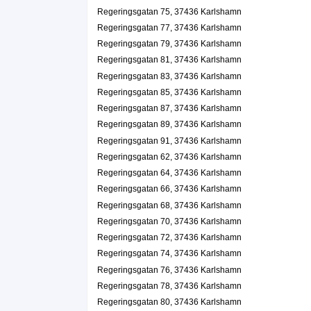
Regeringsgatan 55, 37435 Karlshamn
Regeringsgatan 75, 37436 Karlshamn
Arvid Herbert Olsson
Regeringsgatan 77, 37436 Karlshamn
0454-16388
Regeringsgatan 79, 37436 Karlshamn
Regeringsgatan 55 Lgh 1201, 37435 Karlshamn
Regeringsgatan 81, 37436 Karlshamn
Awexo AB
Regeringsgatan 83, 37436 Karlshamn
David Henrik Johansson
Regeringsgatan 85, 37436 Karlshamn
Regeringsgatan 56a, 37435 Karlshamn
Regeringsgatan 87, 37436 Karlshamn
Regeringsgatan 89, 37436 Karlshamn
altraders AB
Regeringsgatan 91, 37436 Karlshamn
Anders Göran Danielsson
Regeringsgatan 62, 37436 Karlshamn
0457-16900
Regeringsgatan 64, 37436 Karlshamn
Regeringsgatan 58 B, 37435 Karlshamn
Regeringsgatan 66, 37436 Karlshamn
HB Miljö
Regeringsgatan 68, 37436 Karlshamn
0454-17700
Regeringsgatan 66, 37436 Karlshamn
Regeringsgatan 70, 37436 Karlshamn
Miljöhuset i Karlshamn AB
Regeringsgatan 72, 37436 Karlshamn
Regeringsgatan 74, 37436 Karlshamn
Mats Peter Frih
070-5893422
Regeringsgatan 76, 37436 Karlshamn
Regeringsgatan 66, 37436 Karlshamn
Regeringsgatan 78, 37436 Karlshamn
Gert Svensson
Regeringsgatan 80, 37436 Karlshamn