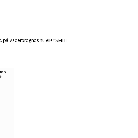
x. på Väderprognos.nu eller SMHI.
från
ök