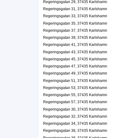
Regeringsgatan 29, 37435 Karlshamn
Ulla Olsson
Regeringsgatan 31, 37435 Karlshamn
Regeringsgatan 32 C, 37435 Karlshamn
Regeringsgatan 33, 37435 Karlshamn
Regeringsgatan 35, 37435 Karlshamn
Lars-Inge Nilsson
Regeringsgatan 37, 37435 Karlshamn
0454-12722
Regeringsgatan 39, 37435 Karlshamn
Regeringsgatan 36, 37435 Karlshamn
Regeringsgatan 41, 37435 Karlshamn
Karl R Andersson El HB
Regeringsgatan 43, 37435 Karlshamn
Börje Göran Andersson
Regeringsgatan 45, 37435 Karlshamn
Regeringsgatan 36, 37435 Karlshamn
Regeringsgatan 47, 37435 Karlshamn
Regeringsgatan 49, 37435 Karlshamn
Hallberg, Helga Matilda
Regeringsgatan 51, 37435 Karlshamn
Regeringsgatan 49 Lgh 1101, 37435 Karlshamn
Regeringsgatan 53, 37435 Karlshamn
Stenberg & Ryberg HB
Regeringsgatan 55, 37435 Karlshamn
Regeringsgatan 51, 37435 Karlshamn
Regeringsgatan 57, 37435 Karlshamn
Regeringsgatan 30, 37435 Karlshamn
Stenberg & Ryberg AB
Regeringsgatan 32, 37435 Karlshamn
Ingrid Gunilla Stenberg
Regeringsgatan 34, 37435 Karlshamn
0454-13415
Regeringsgatan 36, 37435 Karlshamn
Regeringsgatan 51, 37435 Karlshamn
Regeringsgatan 38, 37435 Karlshamn