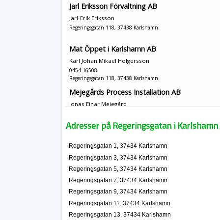
Jarl Eriksson Förvaltning AB
Jarl-Erik Eriksson
Regeringsgatan 118, 37438 Karlshamn
Mat Öppet i Karlshamn AB
Karl Johan Mikael Holgersson
0454-16508
Regeringsgatan 118, 37438 Karlshamn
Mejegårds Process Installation AB
Jonas Einar Mejegård
076-8813741
Regeringsgatan 119 B, 37438 Karlshamn
Adresser på Regeringsgatan i Karlshamn
Lars Holmqvist
Regeringsgatan 119 E, 37438 Karlshamn
Regeringsgatan 1, 37434 Karlshamn
Regeringsgatan 3, 37434 Karlshamn
Karlshamns Musiksällskap
Regeringsgatan 5, 37434 Karlshamn
Regeringsgatan 119c, 37438 Karlshamn
Regeringsgatan 7, 37434 Karlshamn
Regeringsgatan 9, 37434 Karlshamn
Svensk webbinnovation AB
Regeringsgatan 11, 37434 Karlshamn
Niklas Stefan Mattsson
Regeringsgatan 13, 37434 Karlshamn
Regeringsgatan 121, 37439 Karlshamn