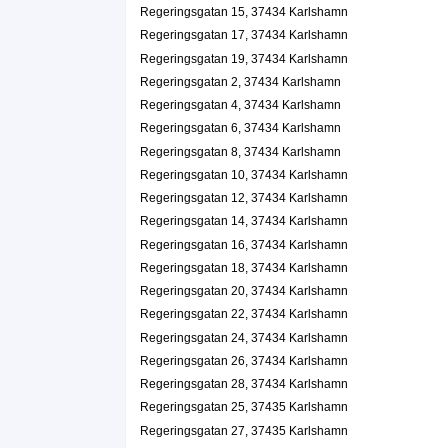
Regeringsgatan 15, 37434 Karlshamn
Regeringsgatan 17, 37434 Karlshamn
Anita Larsson
Regeringsgatan 19, 37434 Karlshamn
0454-51455
Regeringsgatan 124 1 Tr, 37438 Karlshamn
Regeringsgatan 2, 37434 Karlshamn
Erlandsson, Anna
Regeringsgatan 4, 37434 Karlshamn
0454-18353
Regeringsgatan 6, 37434 Karlshamn
Regeringsgatan 126, 37438 Karlshamn
Regeringsgatan 8, 37434 Karlshamn
Ulf Hagman Byggkonsult
Regeringsgatan 10, 37434 Karlshamn
Ulf Tommy Hagman
Regeringsgatan 12, 37434 Karlshamn
0454-15175
Regeringsgatan 14, 37434 Karlshamn
Regeringsgatan 20 Lgh 1101, 37434 Karlshamn
Regeringsgatan 16, 37434 Karlshamn
Kjellsson, Anette
Regeringsgatan 18, 37434 Karlshamn
0454-39600
Regeringsgatan 20, 37434 Karlshamn
Regeringsgatan 22, 37434 Karlshamn
Regeringsgatan 22, 37434 Karlshamn
Stugtomten
Regeringsgatan 24, 37434 Karlshamn
Lars Anders Roger Kjellsson
Regeringsgatan 26, 37434 Karlshamn
Regeringsgatan 22, 37434 Karlshamn
Regeringsgatan 28, 37434 Karlshamn
De Handikappades Riksförbund Bl.Läns Distr
Regeringsgatan 25, 37435 Karlshamn
0454-10528
Regeringsgatan 27, 37435 Karlshamn
Regeringsgatan 28, 37434 Karlshamn