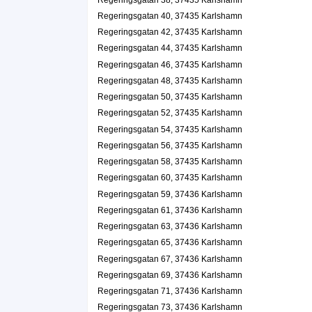
Jogerheim Fastighetsförvaltning AB
Regeringsgatan 40, 37435 Karlshamn
Inger Charlotte Jogerheim
Regeringsgatan 42, 37435 Karlshamn
Regeringsgatan 52, 37435 Karlshamn
Regeringsgatan 44, 37435 Karlshamn
Regeringsgatan 46, 37435 Karlshamn
J&J International Holdings AB
Regeringsgatan 48, 37435 Karlshamn
Inger Charlotte Jogerheim
Regeringsgatan 50, 37435 Karlshamn
0454-10585
Regeringsgatan 52 1tr, 37435 Karlshamn
Regeringsgatan 52, 37435 Karlshamn
Jogerheim Consulting AB
Regeringsgatan 54, 37435 Karlshamn
Morgan Jogerheim
Regeringsgatan 56, 37435 Karlshamn
0454-10585
Regeringsgatan 58, 37435 Karlshamn
Regeringsgatan 52 1tr, 37435 Karlshamn
Regeringsgatan 60, 37435 Karlshamn
Föreningstjänst i Karlshamn, EKF
Regeringsgatan 59, 37436 Karlshamn
Jan Olov Eriksson
Regeringsgatan 61, 37436 Karlshamn
0454-12294
Regeringsgatan 63, 37436 Karlshamn
Regeringsgatan 55, 37435 Karlshamn
Regeringsgatan 65, 37436 Karlshamn
Karlskrona Korporationsidrottsförb.
Regeringsgatan 67, 37436 Karlshamn
0455-80710
Regeringsgatan 55, 37435 Karlshamn
Regeringsgatan 69, 37436 Karlshamn
Regeringsgatan 71, 37436 Karlshamn
Lo-Facken I Västra Blekinge
Regeringsgatan 73, 37436 Karlshamn
0454-15247