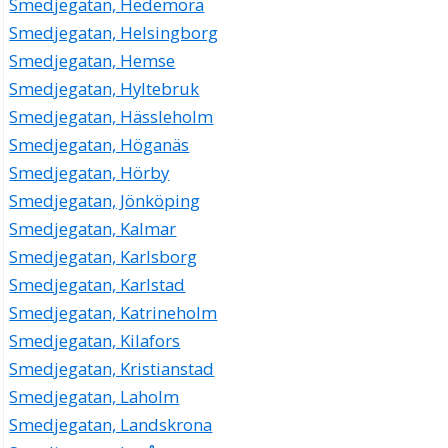
Smedjegatan, Hedemora
Smedjegatan, Helsingborg
Smedjegatan, Hemse
Smedjegatan, Hyltebruk
Smedjegatan, Hässleholm
Smedjegatan, Höganäs
Smedjegatan, Hörby
Smedjegatan, Jönköping
Smedjegatan, Kalmar
Smedjegatan, Karlsborg
Smedjegatan, Karlstad
Smedjegatan, Katrineholm
Smedjegatan, Kilafors
Smedjegatan, Kristianstad
Smedjegatan, Laholm
Smedjegatan, Landskrona