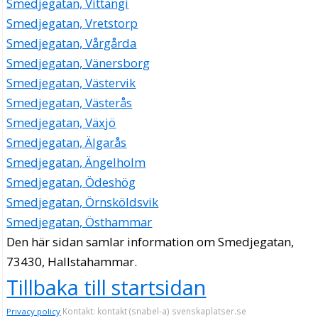
Smedjegatan, Vittangi
Smedjegatan, Vretstorp
Smedjegatan, Vårgårda
Smedjegatan, Vänersborg
Smedjegatan, Västervik
Smedjegatan, Västerås
Smedjegatan, Växjö
Smedjegatan, Älgarås
Smedjegatan, Ängelholm
Smedjegatan, Ödeshög
Smedjegatan, Örnsköldsvik
Smedjegatan, Östhammar
Den här sidan samlar information om Smedjegatan,
73430, Hallstahammar.
Tillbaka till startsidan
Kontakt: kontakt (snabel-a) svenskaplatser.se
Privacy policy