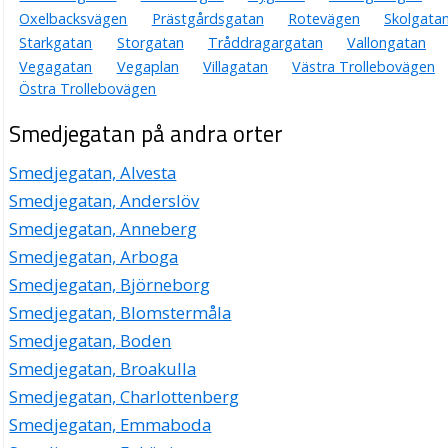
Oxelbacksvägen
Prästgårdsgatan
Rotevägen
Skolgata
Starkgatan
Storgatan
Tråddragargatan
Vallongatan
Vegagatan
Vegaplan
Villagatan
Västra Trollebovägen
Östra Trollebovägen
Smedjegatan på andra orter
Smedjegatan, Alvesta
Smedjegatan, Anderslöv
Smedjegatan, Anneberg
Smedjegatan, Arboga
Smedjegatan, Björneborg
Smedjegatan, Blomstermåla
Smedjegatan, Boden
Smedjegatan, Broakulla
Smedjegatan, Charlottenberg
Smedjegatan, Emmaboda