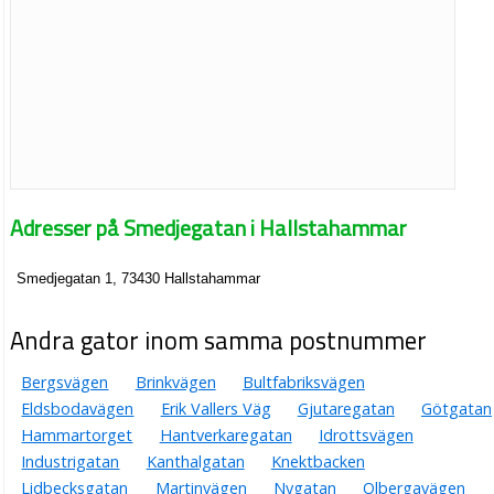
Adresser på Smedjegatan i Hallstahammar
Smedjegatan 1, 73430 Hallstahammar
Andra gator inom samma postnummer
Bergsvägen
Brinkvägen
Bultfabriksvägen
Eldsbodavägen
Erik Vallers Väg
Gjutaregatan
Götgatan
Hammartorget
Hantverkaregatan
Idrottsvägen
Industrigatan
Kanthalgatan
Knektbacken
Lidbecksgatan
Martinvägen
Nygatan
Olbergavägen