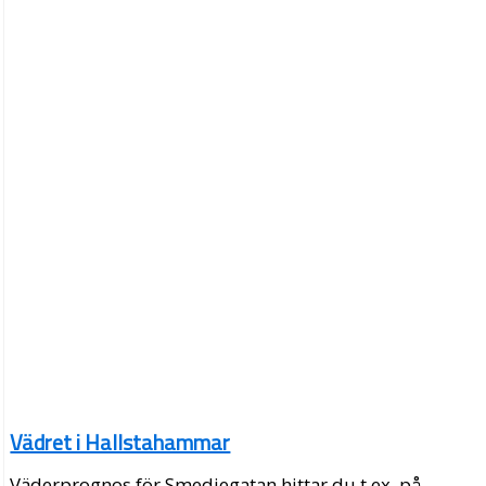
Vädret i Hallstahammar
Väderprognos för Smedjegatan hittar du t.ex. på