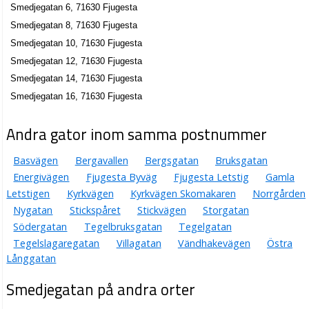
Smedjegatan 6, 71630 Fjugesta
Smedjegatan 8, 71630 Fjugesta
Smedjegatan 10, 71630 Fjugesta
Smedjegatan 12, 71630 Fjugesta
Smedjegatan 14, 71630 Fjugesta
Smedjegatan 16, 71630 Fjugesta
Andra gator inom samma postnummer
Basvägen
Bergavallen
Bergsgatan
Bruksgatan
Energivägen
Fjugesta Byväg
Fjugesta Letstig
Gamla
Letstigen
Kyrkvägen
Kyrkvägen Skomakaren
Norrgården
Nygatan
Stickspåret
Stickvägen
Storgatan
Södergatan
Tegelbruksgatan
Tegelgatan
Tegelslagaregatan
Villagatan
Vändhakevägen
Östra
Långgatan
Smedjegatan på andra orter