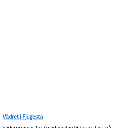
Vädret i Fjugesta
Väderprognos för Smedjegatan hittar du t.ex. på