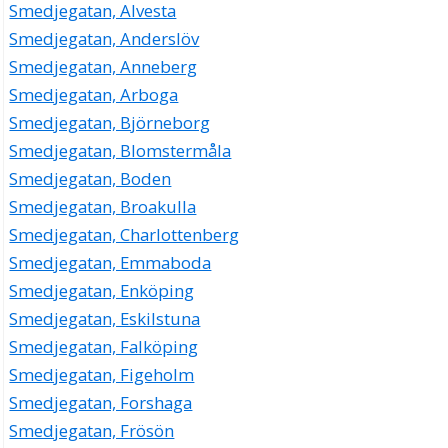
Smedjegatan, Alvesta
Smedjegatan, Anderslöv
Smedjegatan, Anneberg
Smedjegatan, Arboga
Smedjegatan, Björneborg
Smedjegatan, Blomstermåla
Smedjegatan, Boden
Smedjegatan, Broakulla
Smedjegatan, Charlottenberg
Smedjegatan, Emmaboda
Smedjegatan, Enköping
Smedjegatan, Eskilstuna
Smedjegatan, Falköping
Smedjegatan, Figeholm
Smedjegatan, Forshaga
Smedjegatan, Frösön