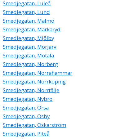
Smedjegatan, Luleå
Smedjegatan, Lund
Smedjegatan, Malmö
Smedjegatan, Markaryd
Smedjegatan, Mjölby
Smedjegatan, Morjärv
Smedjegatan, Motala
Smedjegatan, Norberg
Smedjegatan, Norrahammar
Smedjegatan, Norrköping
Smedjegatan, Norrtälje
Smedjegatan, Nybro
Smedjegatan, Orsa
Smedjegatan, Osby
Smedjegatan, Oskarström
Smedjegatan, Piteå