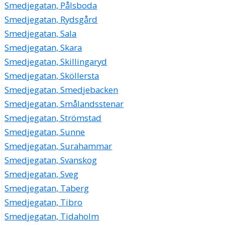
Smedjegatan, Pålsboda
Smedjegatan, Rydsgård
Smedjegatan, Sala
Smedjegatan, Skara
Smedjegatan, Skillingaryd
Smedjegatan, Sköllersta
Smedjegatan, Smedjebacken
Smedjegatan, Smålandsstenar
Smedjegatan, Strömstad
Smedjegatan, Sunne
Smedjegatan, Surahammar
Smedjegatan, Svanskog
Smedjegatan, Sveg
Smedjegatan, Taberg
Smedjegatan, Tibro
Smedjegatan, Tidaholm