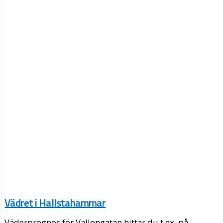
Vädret i Hallstahammar
Väderprognos för Vallongatan hittar du t.ex. på