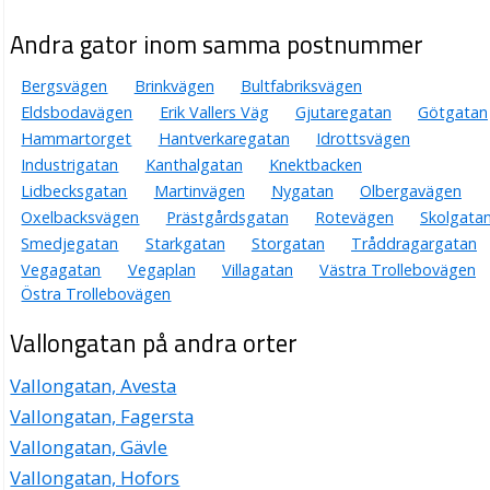
Andra gator inom samma postnummer
Bergsvägen
Brinkvägen
Bultfabriksvägen
Eldsbodavägen
Erik Vallers Väg
Gjutaregatan
Götgatan
Hammartorget
Hantverkaregatan
Idrottsvägen
Industrigatan
Kanthalgatan
Knektbacken
Lidbecksgatan
Martinvägen
Nygatan
Olbergavägen
Oxelbacksvägen
Prästgårdsgatan
Rotevägen
Skolgata
Smedjegatan
Starkgatan
Storgatan
Tråddragargatan
Vegagatan
Vegaplan
Villagatan
Västra Trollebovägen
Östra Trollebovägen
Vallongatan på andra orter
Vallongatan, Avesta
Vallongatan, Fagersta
Vallongatan, Gävle
Vallongatan, Hofors