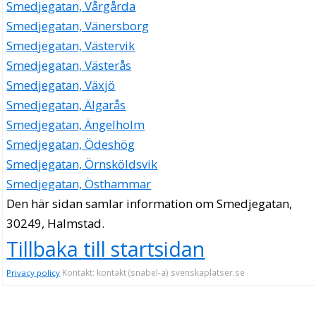
Smedjegatan, Vårgårda
Smedjegatan, Vänersborg
Smedjegatan, Västervik
Smedjegatan, Västerås
Smedjegatan, Växjö
Smedjegatan, Älgarås
Smedjegatan, Ängelholm
Smedjegatan, Ödeshög
Smedjegatan, Örnsköldsvik
Smedjegatan, Östhammar
Den här sidan samlar information om Smedjegatan,
30249, Halmstad.
Tillbaka till startsidan
Kontakt: kontakt (snabel-a) svenskaplatser.se
Privacy policy