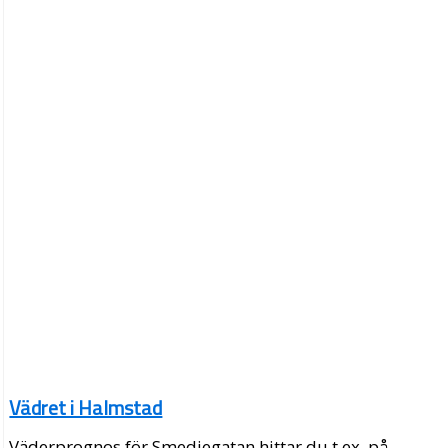
Vädret i Halmstad
Väderprognos för Smedjegatan hittar du t.ex. på