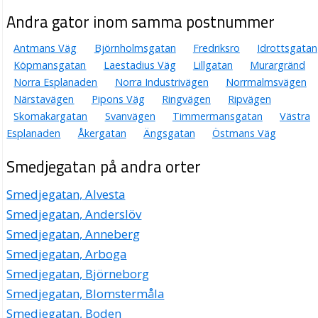
Andra gator inom samma postnummer
Antmans Väg
Björnholmsgatan
Fredriksro
Idrottsgatan
Köpmansgatan
Laestadius Väg
Lillgatan
Murargränd
Norra Esplanaden
Norra Industrivägen
Norrmalmsvägen
Närstavägen
Pipons Väg
Ringvägen
Ripvägen
Skomakargatan
Svanvägen
Timmermansgatan
Västra
Esplanaden
Åkergatan
Ängsgatan
Östmans Väg
Smedjegatan på andra orter
Smedjegatan, Alvesta
Smedjegatan, Anderslöv
Smedjegatan, Anneberg
Smedjegatan, Arboga
Smedjegatan, Björneborg
Smedjegatan, Blomstermåla
Smedjegatan, Boden