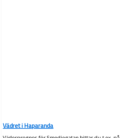
Vädret i Haparanda
Väderprognos för Smedjegatan hittar du t.ex. på