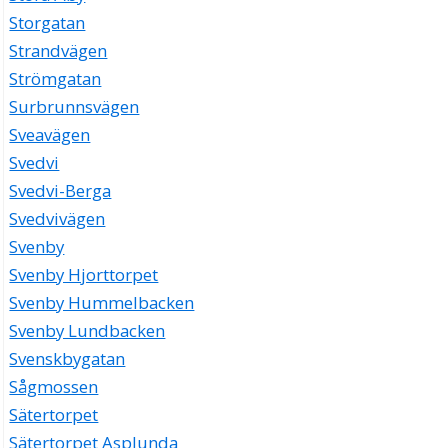
Storgatan
Strandvägen
Strömgatan
Surbrunnsvägen
Sveavägen
Svedvi
Svedvi-Berga
Svedvivägen
Svenby
Svenby Hjorttorpet
Svenby Hummelbacken
Svenby Lundbacken
Svenskbygatan
Sågmossen
Sätertorpet
Sätertorpet Asplunda