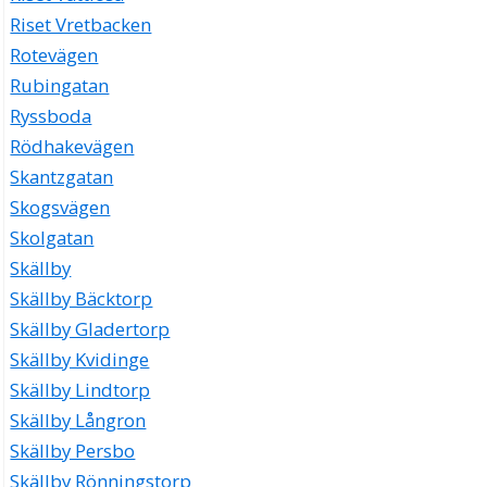
Riset Vretbacken
Rotevägen
Rubingatan
Ryssboda
Rödhakevägen
Skantzgatan
Skogsvägen
Skolgatan
Skällby
Skällby Bäcktorp
Skällby Gladertorp
Skällby Kvidinge
Skällby Lindtorp
Skällby Långron
Skällby Persbo
Skällby Rönningstorp