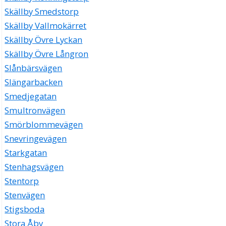
Skällby Smedstorp
Skällby Vallmokärret
Skällby Övre Lyckan
Skällby Övre Långron
Slånbärsvägen
Slängarbacken
Smedjegatan
Smultronvägen
Smörblommevägen
Snevringevägen
Starkgatan
Stenhagsvägen
Stentorp
Stenvägen
Stigsboda
Stora Åby