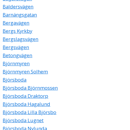
Baldersvägen
Barnängsgatan
Bergavägen
Bergs Kyrkby
Bergslagsvägen
Bergsvägen
Betongvägen
Björnmyren
Björnmyren Solhem
Björsboda
Björsboda Björnmossen
Björsboda Draktorp
Björsboda Hagalund
Björsboda Lilla Björsbo
Björsboda Lugnet
Björsboda Nylunda