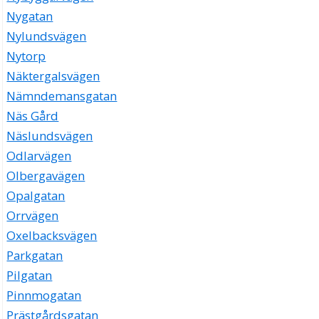
Nygatan
Nylundsvägen
Nytorp
Näktergalsvägen
Nämndemansgatan
Näs Gård
Näslundsvägen
Odlarvägen
Olbergavägen
Opalgatan
Orrvägen
Oxelbacksvägen
Parkgatan
Pilgatan
Pinnmogatan
Prästgårdsgatan