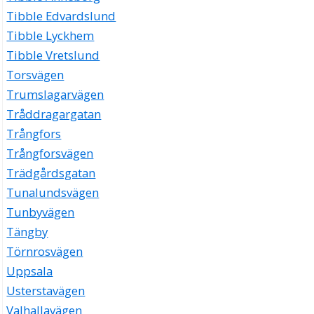
Tibble Edvardslund
Tibble Lyckhem
Tibble Vretslund
Torsvägen
Trumslagarvägen
Tråddragargatan
Trångfors
Trångforsvägen
Trädgårdsgatan
Tunalundsvägen
Tunbyvägen
Tängby
Törnrosvägen
Uppsala
Usterstavägen
Valhallavägen