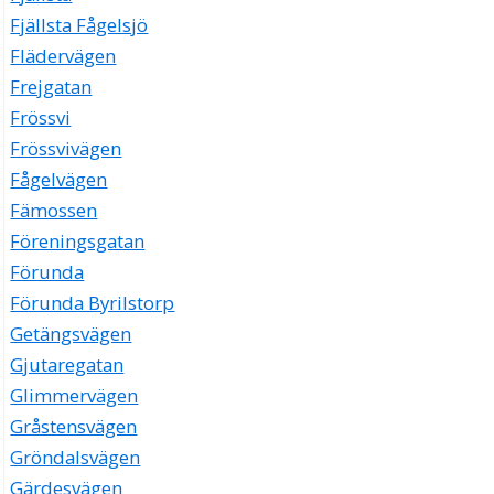
Fjällsta Fågelsjö
Flädervägen
Frejgatan
Frössvi
Frössvivägen
Fågelvägen
Fämossen
Föreningsgatan
Förunda
Förunda Byrilstorp
Getängsvägen
Gjutaregatan
Glimmervägen
Gråstensvägen
Gröndalsvägen
Gärdesvägen