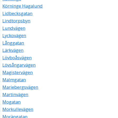
Körninge Hagalund
Lidbecksgatan
Lindtorpsbyn
Lundvägen
Lyckovägen
Långgatan
Lärkvägen
Lövboåsvägen
Lövsångarvägen
Magistervägen
Malmgatan
Mariebergsvägen
Martinvägen
Mogatan
Morkullevägen
Morängatan