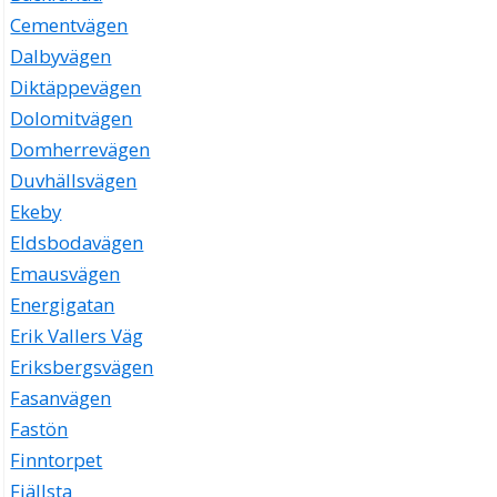
Cementvägen
Dalbyvägen
Diktäppevägen
Dolomitvägen
Domherrevägen
Duvhällsvägen
Ekeby
Eldsbodavägen
Emausvägen
Energigatan
Erik Vallers Väg
Eriksbergsvägen
Fasanvägen
Fastön
Finntorpet
Fjällsta