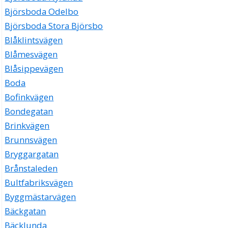
Björsboda Odelbo
Björsboda Stora Björsbo
Blåklintsvägen
Blåmesvägen
Blåsippevägen
Boda
Bofinkvägen
Bondegatan
Brinkvägen
Brunnsvägen
Bryggargatan
Brånstaleden
Bultfabriksvägen
Byggmästarvägen
Bäckgatan
Bäcklunda