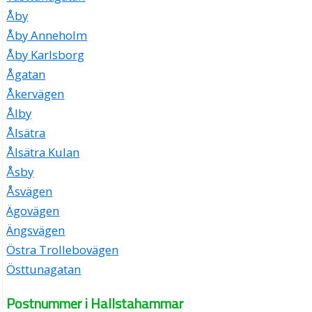
Åby
Åby Anneholm
Åby Karlsborg
Ågatan
Åkervägen
Ålby
Ålsätra
Ålsätra Kulan
Åsby
Åsvägen
Ägovägen
Ängsvägen
Östra Trollebovägen
Östtunagatan
Postnummer i Hallstahammar