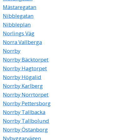
Mästaregatan
Nibblegatan
Nibbleplan
Norlings Väg
Norra Vallberga
Norrby
Norrby Bäcktorpet
Norrby Hagtorpet
Norrby Högalid
Norrby Karlberg
Norrby Norrtorpet
Norrby Pettersborg
Norrby Tallbacka
Norrby Tallbolund
Norrby Östanborg
Nybyggarvägen