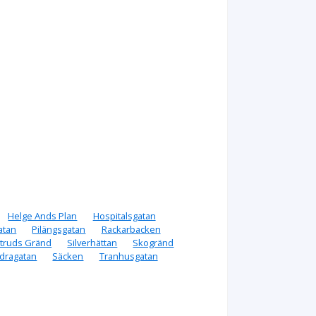
Helge Ands Plan
Hospitalsgatan
atan
Pilängsgatan
Rackarbacken
rtruds Gränd
Silverhättan
Skogränd
ödragatan
Säcken
Tranhusgatan