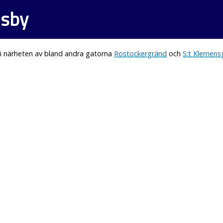
isby
i närheten av bland andra gatorna
Rostockergränd
och
S:t Klemens