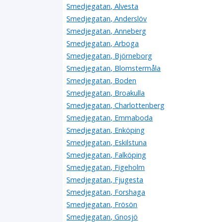
Smedjegatan, Alvesta
Smedjegatan, Anderslöv
Smedjegatan, Anneberg
Smedjegatan, Arboga
Smedjegatan, Björneborg
Smedjegatan, Blomstermåla
Smedjegatan, Boden
Smedjegatan, Broakulla
Smedjegatan, Charlottenberg
Smedjegatan, Emmaboda
Smedjegatan, Enköping
Smedjegatan, Eskilstuna
Smedjegatan, Falköping
Smedjegatan, Figeholm
Smedjegatan, Fjugesta
Smedjegatan, Forshaga
Smedjegatan, Frösön
Smedjegatan, Gnosjö