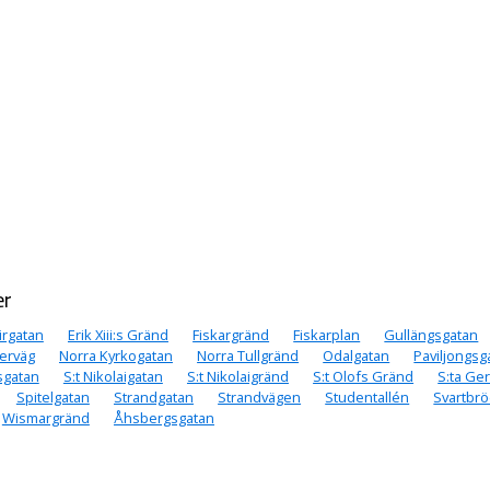
er
irgatan
Erik Xiii:s Gränd
Fiskargränd
Fiskarplan
Gullängsgatan
erväg
Norra Kyrkogatan
Norra Tullgränd
Odalgatan
Paviljongsg
sgatan
S:t Nikolaigatan
S:t Nikolaigränd
S:t Olofs Gränd
S:ta Ge
Spitelgatan
Strandgatan
Strandvägen
Studentallén
Svartbr
Wismargränd
Åhsbergsgatan