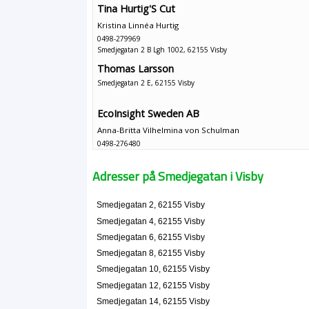
Tina Hurtig'S Cut
Kristina Linnéa Hurtig
0498-279969
Smedjegatan 2 B Lgh 1002, 62155 Visby
Thomas Larsson
Smedjegatan 2 E, 62155 Visby
EcoInsight Sweden AB
Anna-Britta Vilhelmina von Schulman
0498-276480
Smedjegatan 3, 62155 Visby
Hotell S:t Clemens AB
Adresser på Smedjegatan i Visby
Anna-Britta Vilhelmina von Schulman
0498-271075
Smedjegatan 2, 62155 Visby
Smedjegatan 3, 62155 Visby
Smedjegatan 4, 62155 Visby
Bengt Öberg
Smedjegatan 6, 62155 Visby
0498-217312
Smedjegatan 8, 62155 Visby
Smedjegatan 4 A Lgh 1004, 62155 Visby
Smedjegatan 10, 62155 Visby
Smedjegatan 12, 62155 Visby
Smedjegatan 14, 62155 Visby