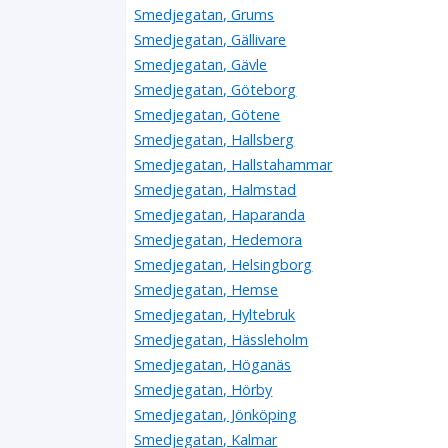
Smedjegatan, Grums
Smedjegatan, Gällivare
Smedjegatan, Gävle
Smedjegatan, Göteborg
Smedjegatan, Götene
Smedjegatan, Hallsberg
Smedjegatan, Hallstahammar
Smedjegatan, Halmstad
Smedjegatan, Haparanda
Smedjegatan, Hedemora
Smedjegatan, Helsingborg
Smedjegatan, Hemse
Smedjegatan, Hyltebruk
Smedjegatan, Hässleholm
Smedjegatan, Höganäs
Smedjegatan, Hörby
Smedjegatan, Jönköping
Smedjegatan, Kalmar