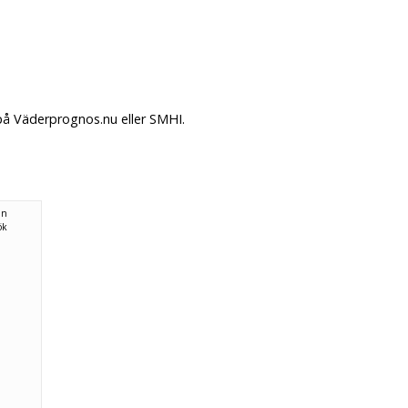
på Väderprognos.nu eller SMHI.
ån
ök