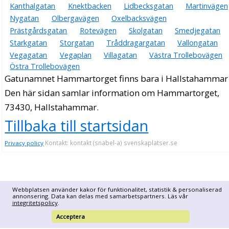
Kanthalgatan
Knektbacken
Lidbecksgatan
Martinvägen
Monika Birgitta Persson
Nygatan
Olbergavägen
Oxelbacksvägen
0220-17220
Hammartorget 8, 73430 Hallstahammar
Prästgårdsgatan
Rotevägen
Skolgatan
Smedjegatan
Starkgatan
Storgatan
Tråddragargatan
Vallongatan
Vegagatan
Vegaplan
Villagatan
Västra Trollebovägen
Östra Trollebovägen
Gatunamnet Hammartorget finns bara i Hallstahammar
Den här sidan samlar information om Hammartorget,
73430, Hallstahammar.
Tillbaka till startsidan
Kontakt: kontakt (snabel-a) svenskaplatser.se
Privacy policy
Webbplatsen använder kakor för funktionalitet, statistik & personaliserad
annonsering. Data kan delas med samarbetspartners. Läs vår
integritetspolicy
.
Acceptera