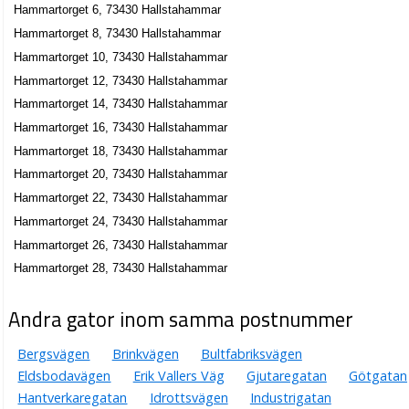
Shop Esmeralda AB
Hammartorget 6, 73430 Hallstahammar
Maria Elisabeth Kokki
Hammartorget 8, 73430 Hallstahammar
0220-10285
Hammartorget 10, 73430 Hallstahammar
Hammartorget 16, 73430 Hallstahammar
Hammartorget 12, 73430 Hallstahammar
Expo-Skor Arne Bergström i Hallstahammar AB
Hammartorget 14, 73430 Hallstahammar
Bengt Håkan Bergström
Hammartorget 16, 73430 Hallstahammar
0220-13204
Hammartorget 24, 73430 Hallstahammar
Hammartorget 18, 73430 Hallstahammar
Hammartorget 20, 73430 Hallstahammar
Torghörnan i Hallstahammar AB
Hammartorget 22, 73430 Hallstahammar
Leif Stefan Eriksson
Hammartorget 24, 73430 Hallstahammar
0220-10160
Hammartorget 5 A, 73430 Hallstahammar
Hammartorget 26, 73430 Hallstahammar
Kanalnätet
Hammartorget 28, 73430 Hallstahammar
Hammartorget 5b, 73430 Hallstahammar
Andra gator inom samma postnummer
Ali och Yunüs Kaya Restaurang och Pizzeria HB
Bergsvägen
Brinkvägen
Bultfabriksvägen
0220-14708
Hammartorget 8, 73430 Hallstahammar
Eldsbodavägen
Erik Vallers Väg
Gjutaregatan
Götgatan
Månkatten AB
Hantverkaregatan
Idrottsvägen
Industrigatan