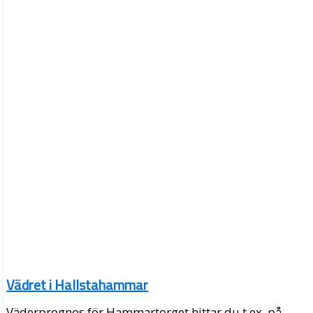
Vädret i Hallstahammar
Väderprognos för Hammartorget hittar du t.ex. på