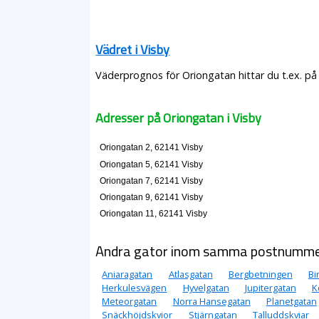
Vädret i Visby
Väderprognos för Oriongatan hittar du t.ex. på
Adresser på Oriongatan i Visby
Oriongatan 2, 62141 Visby
Oriongatan 5, 62141 Visby
Oriongatan 7, 62141 Visby
Oriongatan 9, 62141 Visby
Oriongatan 11, 62141 Visby
Andra gator inom samma postnumm
Aniaragatan
Atlasgatan
Bergbetningen
Bi
Herkulesvägen
Hyvelgatan
Jupitergatan
K
Meteorgatan
Norra Hansegatan
Planetgatan
Snäckhöjdskvior
Stjärngatan
Talluddskviar