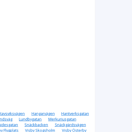
tavsviksvägen
Hangarvägen
Hantverksgatan
ndsväg
Lundbygatan
Merkuriusgatan
idesgatan
Snäckbacken
Snäckgärdsvägen
by Flygplats
Visby Skogsholm
Visby Österby