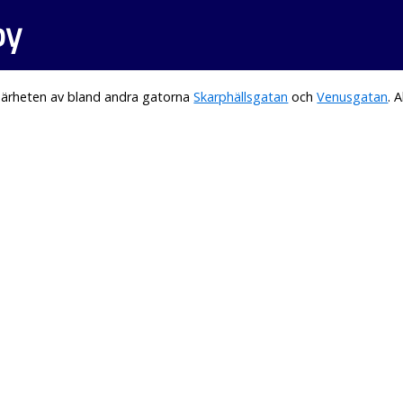
by
närheten av bland andra gatorna
Skarphällsgatan
och
Venusgatan
. 