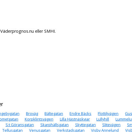
 Väderprognos.nu eller SMHI.
er
ngebygatan
Broväg
Bältegatan
Endre Bäcks
Flottiljvägen
Gus
ometgatan
Korpklintsvägen
Lilla Hästnäskviar
Lullyhill
Lummelu
S:t Göransgatan
Skarphällsgatan
Skyttegatan
Slitevägen
Sm
Tellusgatan
Venusgatan
Verkstadsgatan
Visby Annelund
Vis