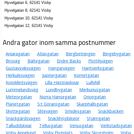
Hyvelgatan 6, 62141 Visby
Hyvelgatan 8, 62141 Visby
Hyvelgatan 10, 62141 Visby
Hyvelgatan 12, 62141 Visby
Andra gator inom samma postnummer
Aniaragatan
Atlasgatan
Bergbetningen
Bingebygatan
Broväg
Bältegatan
Endre Bäcks
Flottiljvägen
Gustavsviksvägen
Hangarvägen
Hantverksgatan
Herkulesvägen
Jupitergatan
Kometgatan
Korpklintsvägen
Lilla Hästnäskviar
Lullyhill
Lummelundsväg
Lundbygatan
Merkuriusgatan
Meteorgatan
Norra Hansegatan
Oriongatan
Planetgatan
S:t Göransgatan
Skarphällsgatan
Skyttegatan
Slitevägen
Smidesgatan
Snäckbacken
Snäckgärdsvägen
Snäckhöjdskvior
Stjärngatan
Talluddskviar
Tellusgatan
Venusgatan
Verkstadsgatan
Visby Annelund
Visby Flygplats
Visby Skogsholm
Visby