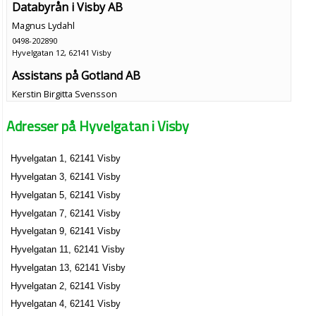
Databyrån i Visby AB
Magnus Lydahl
0498-202890
Hyvelgatan 12, 62141 Visby
Assistans på Gotland AB
Kerstin Birgitta Svensson
0498-218910
Adresser på Hyvelgatan i Visby
Hyvelgatan 5, 62141 Visby
Bilhallen Björn Pettersson
Hyvelgatan 1, 62141 Visby
Björn Jan Pettersson
Hyvelgatan 3, 62141 Visby
0498-279444
Hyvelgatan 9, 62141 Visby
Hyvelgatan 5, 62141 Visby
Bilconsult i Visby AB
Hyvelgatan 7, 62141 Visby
Björn Jan Pettersson
Hyvelgatan 9, 62141 Visby
040-407528
Hyvelgatan 11, 62141 Visby
Hyvelgatan 9, 62141 Visby
Hyvelgatan 13, 62141 Visby
Hyvelgatan 2, 62141 Visby
Hyvelgatan 4, 62141 Visby