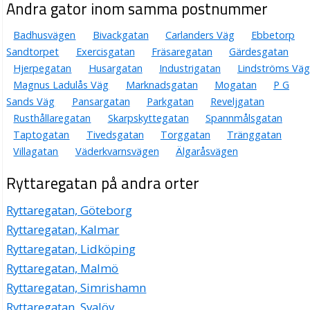
Andra gator inom samma postnummer
Badhusvägen
Bivackgatan
Carlanders Väg
Ebbetorp
Sandtorpet
Exercisgatan
Fräsaregatan
Gärdesgatan
Hjerpegatan
Husargatan
Industrigatan
Lindströms Väg
Magnus Ladulås Väg
Marknadsgatan
Mogatan
P G
Sands Väg
Pansargatan
Parkgatan
Reveljgatan
Rusthållaregatan
Skarpskyttegatan
Spannmålsgatan
Taptogatan
Tivedsgatan
Torggatan
Tränggatan
Villagatan
Väderkvarnsvägen
Älgaråsvägen
Ryttaregatan på andra orter
Ryttaregatan, Göteborg
Ryttaregatan, Kalmar
Ryttaregatan, Lidköping
Ryttaregatan, Malmö
Ryttaregatan, Simrishamn
Ryttaregatan, Svalöv