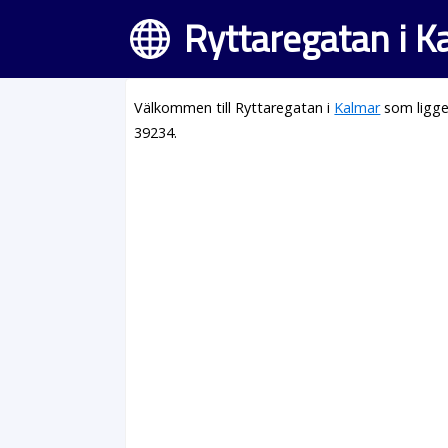
Ryttaregatan i K
Välkommen till Ryttaregatan i
Kalmar
som ligge
39234.