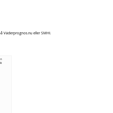
på Väderprognos.nu eller SMHI.
ån
ök