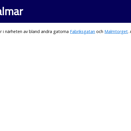
almar
r i närheten av bland andra gatorna
Fabriksgatan
och
Malmtorget
.