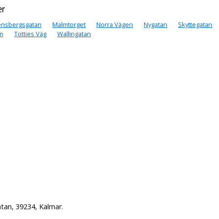
er
ensbergsgatan
Malmtorget
Norra Vägen
Nygatan
Skyttegatan
n
Totties Väg
Wallingatan
tan, 39234, Kalmar.