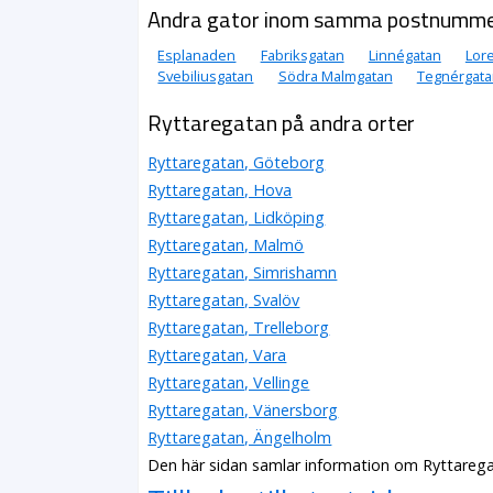
Andra gator inom samma postnumm
Esplanaden
Fabriksgatan
Linnégatan
Lor
Svebiliusgatan
Södra Malmgatan
Tegnérgata
Ryttaregatan på andra orter
Ryttaregatan, Göteborg
Ryttaregatan, Hova
Ryttaregatan, Lidköping
Ryttaregatan, Malmö
Ryttaregatan, Simrishamn
Ryttaregatan, Svalöv
Ryttaregatan, Trelleborg
Ryttaregatan, Vara
Ryttaregatan, Vellinge
Ryttaregatan, Vänersborg
Ryttaregatan, Ängelholm
Den här sidan samlar information om Ryttarega