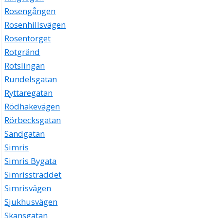
Rosengången
Rosenhillsvägen
Rosentorget
Rotgränd
Rotslingan
Rundelsgatan
Ryttaregatan
Rödhakevägen
Rörbecksgatan
Sandgatan
Simris
Simris Bygata
Simrissträddet
Simrisvägen
Sjukhusvägen
Skansgatan