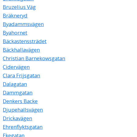
Bruzelius Väg
Bräkneryd
Byadammsvägen
Byahornet
Bäckastenssträdet
Bäckhallavägen
Christian Barnekowsgatan
Cidervägen
Clara Frijsgatan
Dalagatan
Dammgatan
Denkers Backe
Djupehallsvägen
Drickavägen
Ehrenflyktsgatan
Ekegatan