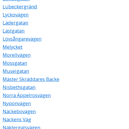
Lübeckergränd
Lyckovägen
Lädergatan
Lästgatan
Lövsångarevägen
Melycket
Morellvägen
Mossgatan
Museigatan
Mäster Skräddares Backe
Nisbethsgatan
Norra Äppelrosvägen
Nyponvägen
Näckebovägen
Näckens Väg
Näktergalsvägen