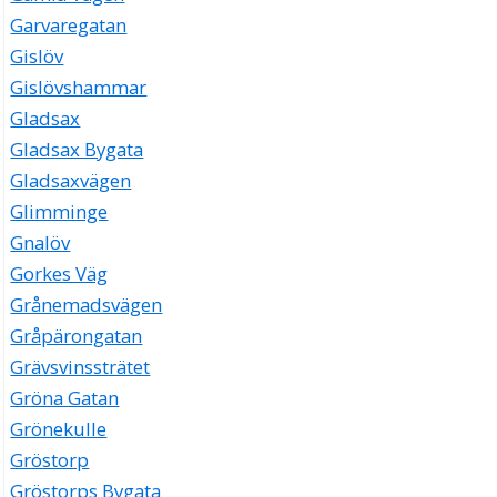
Garvaregatan
Gislöv
Gislövshammar
Gladsax
Gladsax Bygata
Gladsaxvägen
Glimminge
Gnalöv
Gorkes Väg
Grånemadsvägen
Gråpärongatan
Grävsvinssträtet
Gröna Gatan
Grönekulle
Gröstorp
Gröstorps Bygata