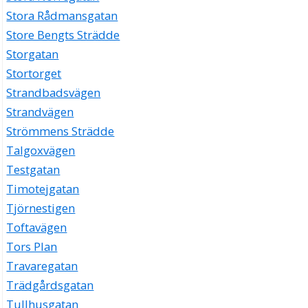
Stora Rådmansgatan
Store Bengts Strädde
Storgatan
Stortorget
Strandbadsvägen
Strandvägen
Strömmens Strädde
Talgoxvägen
Testgatan
Timotejgatan
Tjörnestigen
Toftavägen
Tors Plan
Travaregatan
Trädgårdsgatan
Tullhusgatan