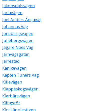
Jakobsdalsvägen
Jarlavägen
Joel Anders Ängaväg
Johannas Väg
Jonebergsvägen
Juliebergsvägen
Jägare Noes Väg
Järnvägsgatan
Järrestad
Kanikevägen
Kapten Tunérs Väg
Killevägen
Klappeskogsvägen
Klarbärsvägen
Klingsrör
Klockäpplestigen