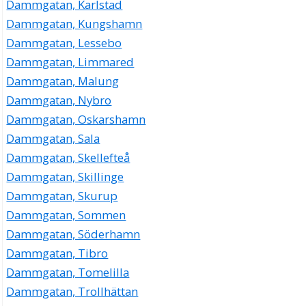
Dammgatan, Karlstad
Dammgatan, Kungshamn
Dammgatan, Lessebo
Dammgatan, Limmared
Dammgatan, Malung
Dammgatan, Nybro
Dammgatan, Oskarshamn
Dammgatan, Sala
Dammgatan, Skellefteå
Dammgatan, Skillinge
Dammgatan, Skurup
Dammgatan, Sommen
Dammgatan, Söderhamn
Dammgatan, Tibro
Dammgatan, Tomelilla
Dammgatan, Trollhättan