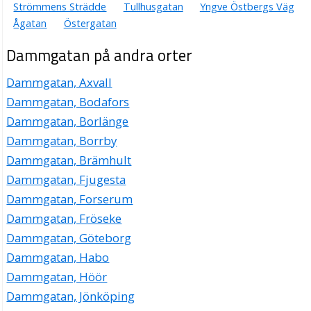
Strömmens Strädde
Tullhusgatan
Yngve Östbergs Väg
Ågatan
Östergatan
Dammgatan på andra orter
Dammgatan, Axvall
Dammgatan, Bodafors
Dammgatan, Borlänge
Dammgatan, Borrby
Dammgatan, Brämhult
Dammgatan, Fjugesta
Dammgatan, Forserum
Dammgatan, Fröseke
Dammgatan, Göteborg
Dammgatan, Habo
Dammgatan, Höör
Dammgatan, Jönköping