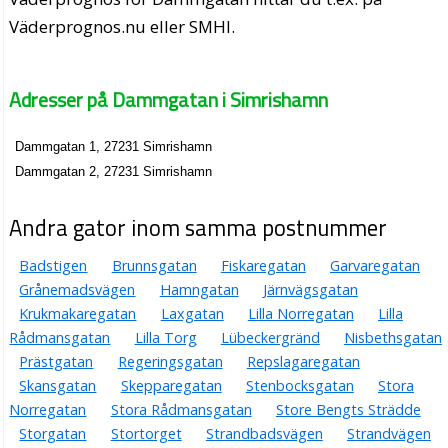
Väderprognos.nu eller SMHI.
Adresser på Dammgatan i Simrishamn
Dammgatan 1, 27231 Simrishamn
Dammgatan 2, 27231 Simrishamn
Andra gator inom samma postnummer
Badstigen
Brunnsgatan
Fiskaregatan
Garvaregatan
Grånemadsvägen
Hamngatan
Järnvägsgatan
Krukmakaregatan
Laxgatan
Lilla Norregatan
Lilla
Rådmansgatan
Lilla Torg
Lübeckergränd
Nisbethsgatan
Prästgatan
Regeringsgatan
Repslagaregatan
Skansgatan
Skepparegatan
Stenbocksgatan
Stora
Norregatan
Stora Rådmansgatan
Store Bengts Strädde
Storgatan
Stortorget
Strandbadsvägen
Strandvägen