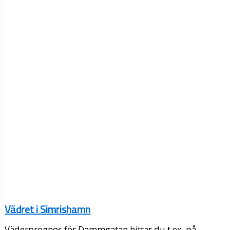
Vädret i Simrishamn
Väderprognos för Dammgatan hittar du t.ex. på