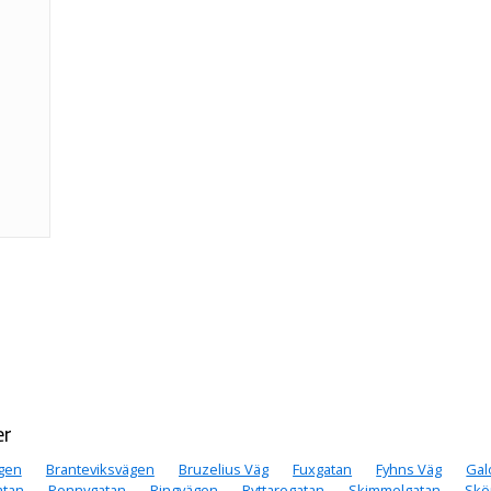
er
gen
Branteviksvägen
Bruzelius Väg
Fuxgatan
Fyhns Väg
Gal
atan
Ponnygatan
Ringvägen
Ryttaregatan
Skimmelgatan
Skö