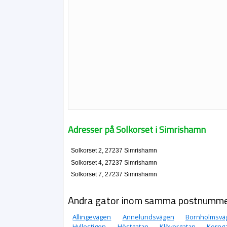
Adresser på Solkorset i Simrishamn
Solkorset 2, 27237 Simrishamn
Solkorset 4, 27237 Simrishamn
Solkorset 7, 27237 Simrishamn
Andra gator inom samma postnumm
Allingevägen
Annelundsvägen
Bornholmsvä
Hyllestigen
Höstgatan
Klövergatan
Korng