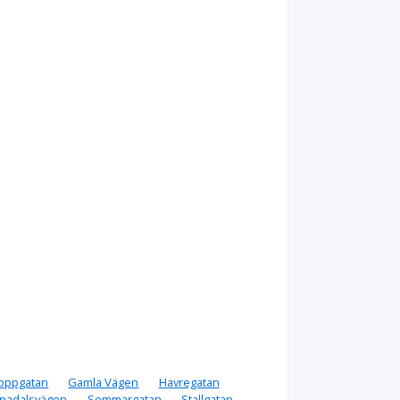
oppgatan
Gamla Vägen
Havregatan
nadalsvägen
Sommargatan
Stallgatan