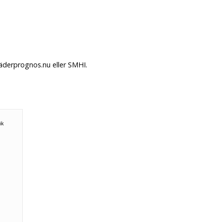
Väderprognos.nu eller SMHI.
ök