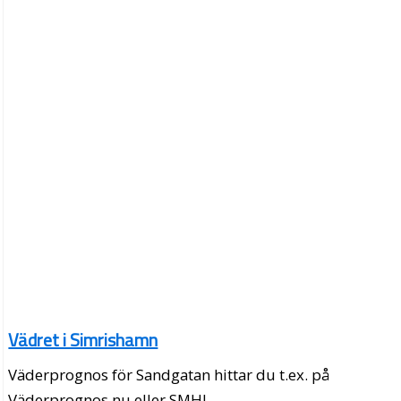
Vädret i Simrishamn
Väderprognos för Sandgatan hittar du t.ex. på
Väderprognos.nu eller SMHI.