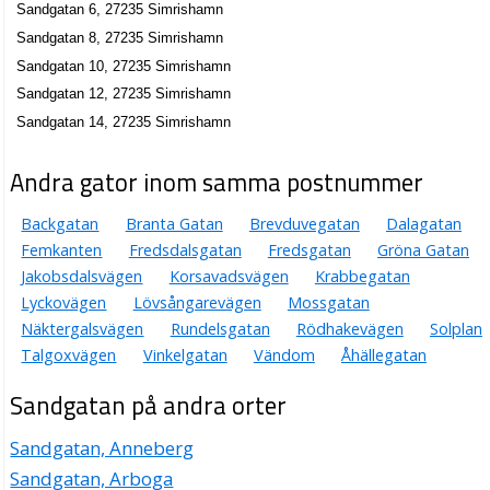
Sandgatan 6, 27235 Simrishamn
Sandgatan 8, 27235 Simrishamn
Sandgatan 10, 27235 Simrishamn
Sandgatan 12, 27235 Simrishamn
Sandgatan 14, 27235 Simrishamn
Andra gator inom samma postnummer
Backgatan
Branta Gatan
Brevduvegatan
Dalagatan
Femkanten
Fredsdalsgatan
Fredsgatan
Gröna Gatan
Jakobsdalsvägen
Korsavadsvägen
Krabbegatan
Lyckovägen
Lövsångarevägen
Mossgatan
Näktergalsvägen
Rundelsgatan
Rödhakevägen
Solplan
Talgoxvägen
Vinkelgatan
Vändom
Åhällegatan
Sandgatan på andra orter
Sandgatan, Anneberg
Sandgatan, Arboga