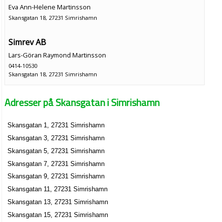
Eva Ann-Helene Martinsson
Skansgatan 18, 27231 Simrishamn
Simrev AB
Lars-Göran Raymond Martinsson
0414-10530
Skansgatan 18, 27231 Simrishamn
Ing-Britt Björklund
Adresser på Skansgatan i Simrishamn
0414-10356
Skansgatan 19 Lgh 1204, 27231 Simrishamn
MT ASSISTANS HB
Skansgatan 1, 27231 Simrishamn
Skansgatan 19 Lgh 15, 27231 Simrishamn
Skansgatan 3, 27231 Simrishamn
Skansgatan 5, 27231 Simrishamn
Staffan Svenberg Information AB
Skansgatan 7, 27231 Simrishamn
Staffan Svenberg
Skansgatan 9, 27231 Simrishamn
040-161868
Skansgatan 11, 27231 Simrishamn
Skansgatan 21, 27231 Simrishamn
Skansgatan 13, 27231 Simrishamn
Framnäs Hälsocentral AB
Skansgatan 15, 27231 Simrishamn