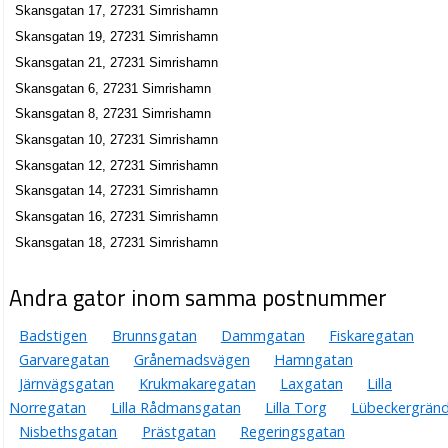
Lennart Kenneth Grann
Skansgatan 17, 27231 Simrishamn
0414-13236
Skansgatan 19, 27231 Simrishamn
Skansgatan 8, 27231 Simrishamn
Skansgatan 21, 27231 Simrishamn
Skansgatan 6, 27231 Simrishamn
Skansgatan 8, 27231 Simrishamn
Skansgatan 10, 27231 Simrishamn
Skansgatan 12, 27231 Simrishamn
Skansgatan 14, 27231 Simrishamn
Skansgatan 16, 27231 Simrishamn
Skansgatan 18, 27231 Simrishamn
Andra gator inom samma postnummer
Badstigen
Brunnsgatan
Dammgatan
Fiskaregatan
Garvaregatan
Grånemadsvägen
Hamngatan
Järnvägsgatan
Krukmakaregatan
Laxgatan
Lilla
Norregatan
Lilla Rådmansgatan
Lilla Torg
Lübeckergrän
Nisbethsgatan
Prästgatan
Regeringsgatan