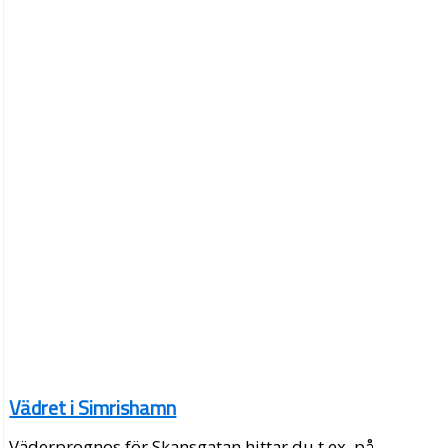
Vädret i Simrishamn
Väderprognos för Skansgatan hittar du t.ex. på