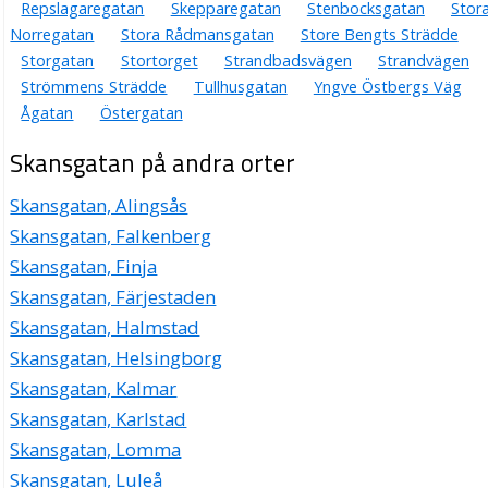
Repslagaregatan
Skepparegatan
Stenbocksgatan
Stor
Norregatan
Stora Rådmansgatan
Store Bengts Strädde
Storgatan
Stortorget
Strandbadsvägen
Strandvägen
Strömmens Strädde
Tullhusgatan
Yngve Östbergs Väg
Ågatan
Östergatan
Skansgatan på andra orter
Skansgatan, Alingsås
Skansgatan, Falkenberg
Skansgatan, Finja
Skansgatan, Färjestaden
Skansgatan, Halmstad
Skansgatan, Helsingborg
Skansgatan, Kalmar
Skansgatan, Karlstad
Skansgatan, Lomma
Skansgatan, Luleå