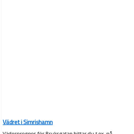
Vädret i Simrishamn
Väderprognos för Bruksgatan hittar du t.ex. på