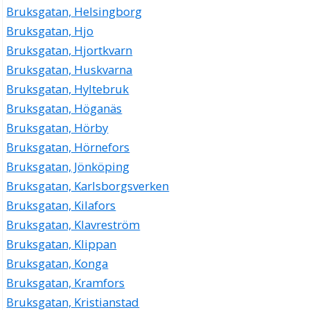
Bruksgatan, Helsingborg
Bruksgatan, Hjo
Bruksgatan, Hjortkvarn
Bruksgatan, Huskvarna
Bruksgatan, Hyltebruk
Bruksgatan, Höganäs
Bruksgatan, Hörby
Bruksgatan, Hörnefors
Bruksgatan, Jönköping
Bruksgatan, Karlsborgsverken
Bruksgatan, Kilafors
Bruksgatan, Klavreström
Bruksgatan, Klippan
Bruksgatan, Konga
Bruksgatan, Kramfors
Bruksgatan, Kristianstad