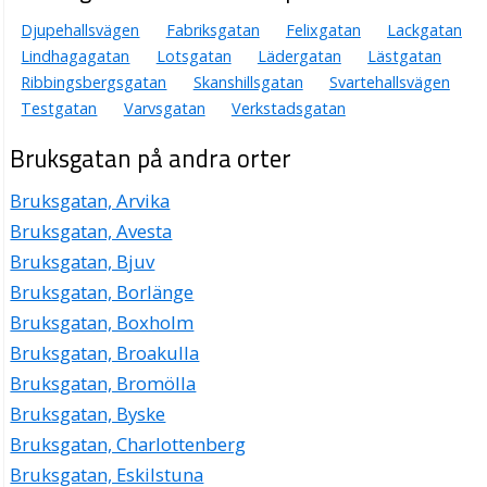
Djupehallsvägen
Fabriksgatan
Felixgatan
Lackgatan
Lindhagagatan
Lotsgatan
Lädergatan
Lästgatan
Ribbingsbergsgatan
Skanshillsgatan
Svartehallsvägen
Testgatan
Varvsgatan
Verkstadsgatan
Bruksgatan på andra orter
Bruksgatan, Arvika
Bruksgatan, Avesta
Bruksgatan, Bjuv
Bruksgatan, Borlänge
Bruksgatan, Boxholm
Bruksgatan, Broakulla
Bruksgatan, Bromölla
Bruksgatan, Byske
Bruksgatan, Charlottenberg
Bruksgatan, Eskilstuna