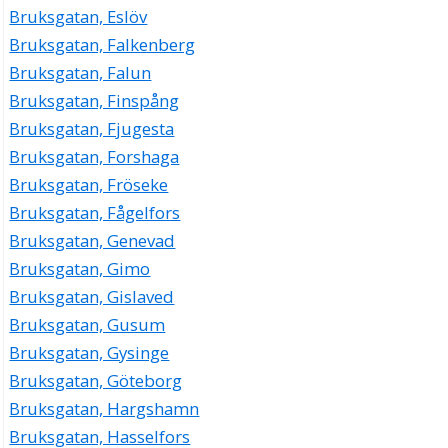
Bruksgatan, Eslöv
Bruksgatan, Falkenberg
Bruksgatan, Falun
Bruksgatan, Finspång
Bruksgatan, Fjugesta
Bruksgatan, Forshaga
Bruksgatan, Fröseke
Bruksgatan, Fågelfors
Bruksgatan, Genevad
Bruksgatan, Gimo
Bruksgatan, Gislaved
Bruksgatan, Gusum
Bruksgatan, Gysinge
Bruksgatan, Göteborg
Bruksgatan, Hargshamn
Bruksgatan, Hasselfors