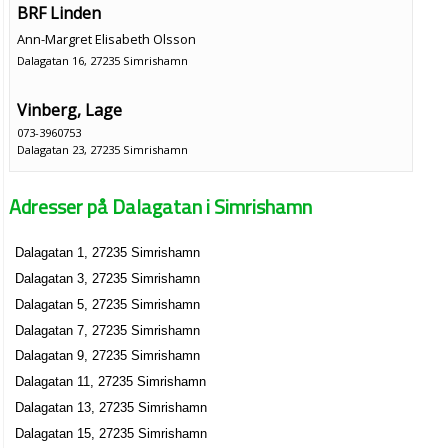
BRF Linden
Ann-Margret Elisabeth Olsson
Dalagatan 16, 27235 Simrishamn
Vinberg, Lage
073-3960753
Dalagatan 23, 27235 Simrishamn
Samma Bensin & Bygg AB
Adresser på Dalagatan i Simrishamn
Mats Göran Agne Karlsson
0414-411105
Dalagatan 26, 27235 Simrishamn
Dalagatan 1, 27235 Simrishamn
Makalösa Trädgårdar Malin & Karin HB
Dalagatan 3, 27235 Simrishamn
Dalagatan 39, 27235 Simrishamn
Dalagatan 5, 27235 Simrishamn
Dalagatan 7, 27235 Simrishamn
MaKalösa Trädgårdar i Simrishamn AB
Dalagatan 9, 27235 Simrishamn
Malin Charlotta Nilsson
Dalagatan 11, 27235 Simrishamn
Dalagatan 39, 27235 Simrishamn
Dalagatan 13, 27235 Simrishamn
Dalagatan 15, 27235 Simrishamn
Österlens Bygg & Fastighetskonsult AB