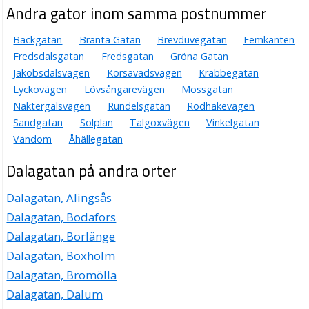
Andra gator inom samma postnummer
Backgatan
Branta Gatan
Brevduvegatan
Femkanten
Fredsdalsgatan
Fredsgatan
Gröna Gatan
Jakobsdalsvägen
Korsavadsvägen
Krabbegatan
Lyckovägen
Lövsångarevägen
Mossgatan
Näktergalsvägen
Rundelsgatan
Rödhakevägen
Sandgatan
Solplan
Talgoxvägen
Vinkelgatan
Vändom
Åhällegatan
Dalagatan på andra orter
Dalagatan, Alingsås
Dalagatan, Bodafors
Dalagatan, Borlänge
Dalagatan, Boxholm
Dalagatan, Bromölla
Dalagatan, Dalum