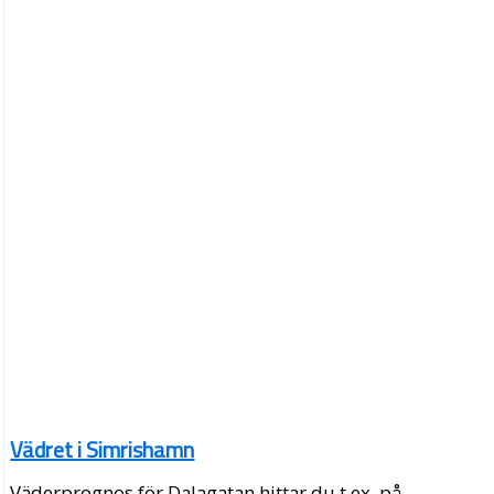
Vädret i Simrishamn
Väderprognos för Dalagatan hittar du t.ex. på