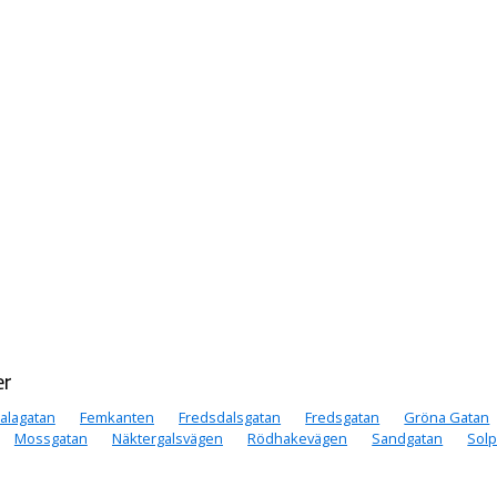
er
alagatan
Femkanten
Fredsdalsgatan
Fredsgatan
Gröna Gatan
Mossgatan
Näktergalsvägen
Rödhakevägen
Sandgatan
Solp