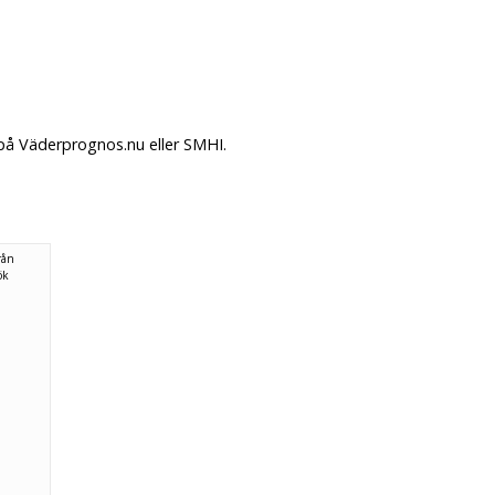
 på Väderprognos.nu eller SMHI.
rån
ök