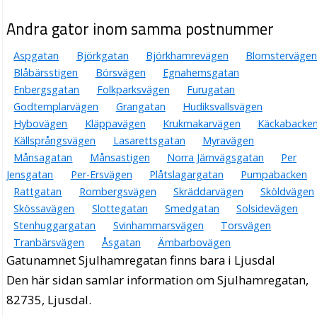
Andra gator inom samma postnummer
Aspgatan
Björkgatan
Björkhamrevägen
Blomstervägen
Blåbärsstigen
Börsvägen
Egnahemsgatan
Enbergsgatan
Folkparksvägen
Furugatan
Godtemplarvägen
Grangatan
Hudiksvallsvägen
Hybovägen
Kläppavägen
Krukmakarvägen
Käckabacke
Källsprångsvägen
Lasarettsgatan
Myravägen
Månsagatan
Månsastigen
Norra Järnvägsgatan
Per
Jensgatan
Per-Ersvägen
Plåtslagargatan
Pumpabacken
Rattgatan
Rombergsvägen
Skräddarvägen
Sköldvägen
Skössavägen
Slottegatan
Smedgatan
Solsidevägen
Stenhuggargatan
Svinhammarsvägen
Torsvägen
Tranbärsvägen
Åsgatan
Ämbarbovägen
Gatunamnet Sjulhamregatan finns bara i Ljusdal
Den här sidan samlar information om Sjulhamregatan,
82735, Ljusdal.