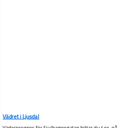
Vädret i Ljusdal
Väderprognos för Sjulhamregatan hittar du t.ex. på