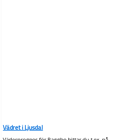
Vädret i Ljusdal
Väderprognos för Baggbo hittar du t.ex. på