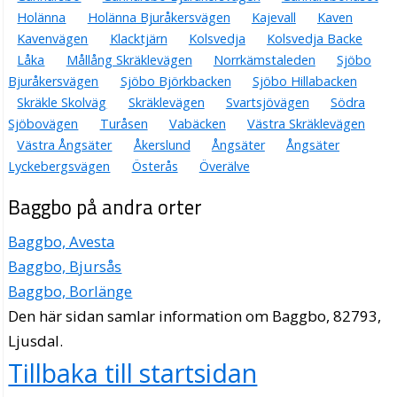
Holänna
Holänna Bjuråkersvägen
Kajevall
Kaven
Kavenvägen
Klacktjärn
Kolsvedja
Kolsvedja Backe
Låka
Mållång Skräklevägen
Norrkämstaleden
Sjöbo
Bjuråkersvägen
Sjöbo Björkbacken
Sjöbo Hillabacken
Skräkle Skolväg
Skräklevägen
Svartsjövägen
Södra
Sjöbovägen
Turåsen
Vabäcken
Västra Skräklevägen
Västra Ångsäter
Åkerslund
Ångsäter
Ångsäter
Lyckebergsvägen
Österås
Överälve
Baggbo på andra orter
Baggbo, Avesta
Baggbo, Bjursås
Baggbo, Borlänge
Den här sidan samlar information om Baggbo, 82793,
Ljusdal.
Tillbaka till startsidan