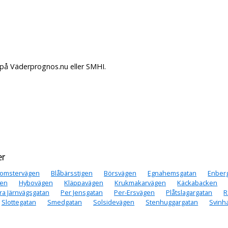
på Väderprognos.nu eller SMHI.
er
lomstervägen
Blåbärsstigen
Börsvägen
Egnahemsgatan
Enber
gen
Hybovägen
Kläppavägen
Krukmakarvägen
Käckabacken
ra Järnvägsgatan
Per Jensgatan
Per-Ersvägen
Plåtslagargatan
R
Slottegatan
Smedgatan
Solsidevägen
Stenhuggargatan
Svinh