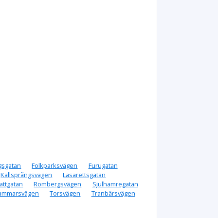
gsgatan
Folkparksvägen
Furugatan
Källsprångsvägen
Lasarettsgatan
attgatan
Rombergsvägen
Sjulhamregatan
ammarsvägen
Torsvägen
Tranbärsvägen