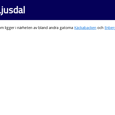
jusdal
m ligger i närheten av bland andra gatorna
Käckabacken
och
Enber