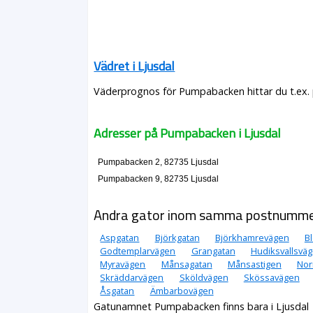
Vädret i Ljusdal
Väderprognos för Pumpabacken hittar du t.ex. 
Adresser på Pumpabacken i Ljusdal
Pumpabacken 2, 82735 Ljusdal
Pumpabacken 9, 82735 Ljusdal
Andra gator inom samma postnumm
Aspgatan
Björkgatan
Björkhamrevägen
B
Godtemplarvägen
Grangatan
Hudiksvallsvä
Myravägen
Månsagatan
Månsastigen
Nor
Skräddarvägen
Sköldvägen
Skössavägen
Åsgatan
Ämbarbovägen
Gatunamnet Pumpabacken finns bara i Ljusdal