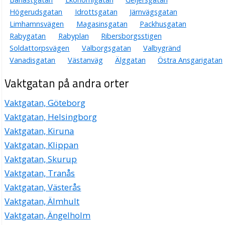
Högerudsgatan
Idrottsgatan
Järnvägsgatan
Limhamnsvägen
Magasinsgatan
Packhusgatan
Rabygatan
Rabyplan
Ribersborgsstigen
Soldattorpsvägen
Valborgsgatan
Valbygränd
Vanadisgatan
Västanväg
Älggatan
Östra Ansgarigatan
Vaktgatan på andra orter
Vaktgatan, Göteborg
Vaktgatan, Helsingborg
Vaktgatan, Kiruna
Vaktgatan, Klippan
Vaktgatan, Skurup
Vaktgatan, Tranås
Vaktgatan, Västerås
Vaktgatan, Älmhult
Vaktgatan, Ängelholm