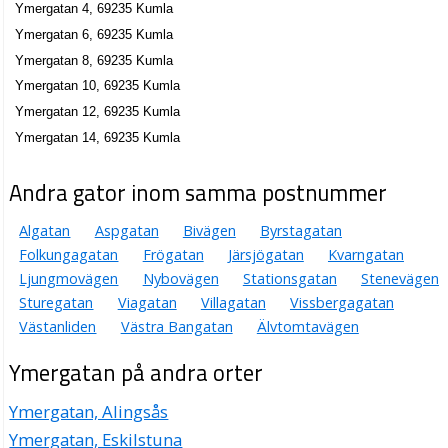
Ymergatan 4, 69235 Kumla
Ymergatan 6, 69235 Kumla
Ymergatan 8, 69235 Kumla
Ymergatan 10, 69235 Kumla
Ymergatan 12, 69235 Kumla
Ymergatan 14, 69235 Kumla
Andra gator inom samma postnummer
Algatan
Aspgatan
Bivägen
Byrstagatan
Folkungagatan
Frögatan
Järsjögatan
Kvarngatan
Ljungmovägen
Nybovägen
Stationsgatan
Stenevägen
Sturegatan
Viagatan
Villagatan
Vissbergagatan
Västanliden
Västra Bangatan
Älvtomtavägen
Ymergatan på andra orter
Ymergatan, Alingsås
Ymergatan, Eskilstuna