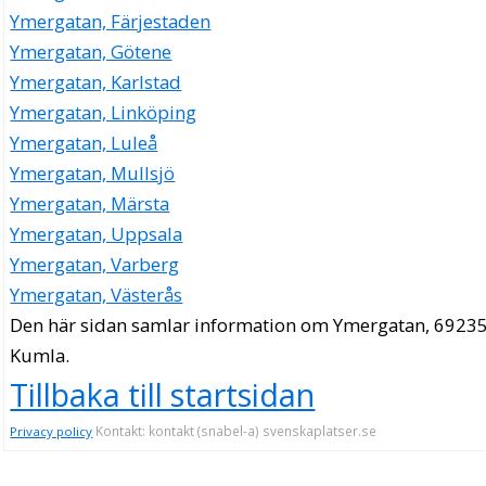
Ymergatan, Färjestaden
Ymergatan, Götene
Ymergatan, Karlstad
Ymergatan, Linköping
Ymergatan, Luleå
Ymergatan, Mullsjö
Ymergatan, Märsta
Ymergatan, Uppsala
Ymergatan, Varberg
Ymergatan, Västerås
Den här sidan samlar information om Ymergatan, 69235
Kumla.
Tillbaka till startsidan
Kontakt: kontakt (snabel-a) svenskaplatser.se
Privacy policy